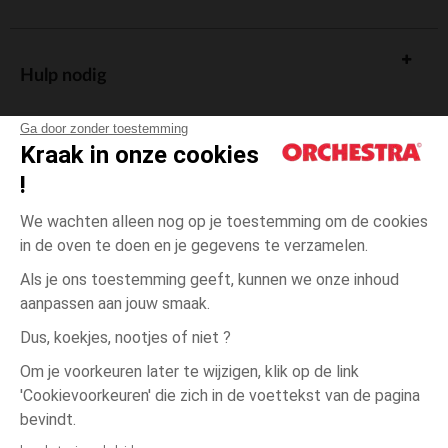
Hulp nodig
Ga door zonder toestemming
Kraak in onze cookies
!
De cadeaukaart
We wachten alleen nog op je toestemming om de cookies
in de oven te doen en je gegevens te verzamelen.
Als je ons toestemming geeft, kunnen we onze inhoud
aanpassen aan jouw smaak.
Algemene verkoopsvoorwaarden
Dus, koekjes, nootjes of niet ?
Wettelijke bepalingen
*Commerciële aanbiedingen
Om je voorkeuren later te wijzigen, klik op de link
Persoonsgegevens
'Cookievoorkeuren' die zich in de voettekst van de pagina
Wit
MAAT
Wit
?
Cookies beheren
bevindt.
Toegankelijkheid: niet conform