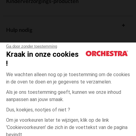
Kinderverzorgings-producten
Hulp nodig
Ga door zonder toestemming
Kraak in onze cookies
!
De cadeaukaart
We wachten alleen nog op je toestemming om de cookies
in de oven te doen en je gegevens te verzamelen.
Als je ons toestemming geeft, kunnen we onze inhoud
aanpassen aan jouw smaak.
Algemene verkoopsvoorwaarden
Dus, koekjes, nootjes of niet ?
Wettelijke bepalingen
*Commerciële aanbiedingen
Om je voorkeuren later te wijzigen, klik op de link
Persoonsgegevens
'Cookievoorkeuren' die zich in de voettekst van de pagina
Roze
MAAT
Roze
?
Cookies beheren
bevindt.