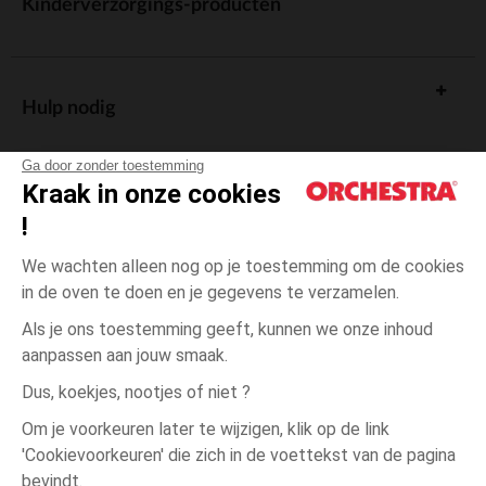
Kinderverzorgings-producten
Hulp nodig
Ga door zonder toestemming
Kraak in onze cookies
!
De cadeaukaart
We wachten alleen nog op je toestemming om de cookies
in de oven te doen en je gegevens te verzamelen.
Als je ons toestemming geeft, kunnen we onze inhoud
aanpassen aan jouw smaak.
Algemene verkoopsvoorwaarden
Dus, koekjes, nootjes of niet ?
Wettelijke bepalingen
*Commerciële aanbiedingen
Om je voorkeuren later te wijzigen, klik op de link
Persoonsgegevens
'Cookievoorkeuren' die zich in de voettekst van de pagina
Ecru
Ecru
2
Cookies beheren
bevindt.