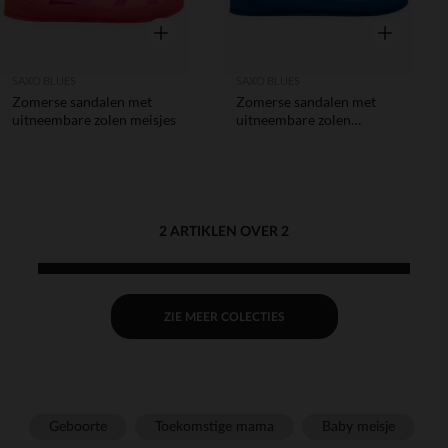
Snel overzicht
Snel overzic
SAXO BLUES
SAXO BLUES
Zomerse sandalen met
Zomerse sandalen met
uitneembare zolen meisjes
uitneembare zolen
jongens
2 ARTIKLEN OVER 2
ZIE MEER COLECTIES
Geboorte
Toekomstige mama
Baby meisje