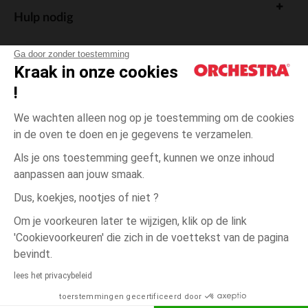
Hulp nodig
Ga door zonder toestemming
Kraak in onze cookies
!
De cadeaukaart
We wachten alleen nog op je toestemming om de cookies
in de oven te doen en je gegevens te verzamelen.
Als je ons toestemming geeft, kunnen we onze inhoud
aanpassen aan jouw smaak.
Algemene verkoopsvoorwaarden
Dus, koekjes, nootjes of niet ?
Wettelijke bepalingen
*Commerciële aanbiedingen
Om je voorkeuren later te wijzigen, klik op de link
Persoonsgegevens
'Cookievoorkeuren' die zich in de voettekst van de pagina
Cookies beheren
bevindt.
Toegankelijkheid: niet conform
lees het privacybeleid
Orchestra houdt zich aan de deontologische code van de Franse Federatie
toerstemmingen gecertificeerd door
van de elektronische handel en de verkoop op afstand (FEVAD) en aan het