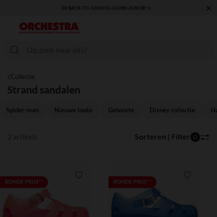
×
DE BACK-TO-SCHOOL LOOKS ZIJN ER! ✨
Collectie
Strand sandalen
Spider-man
Nieuwe looks
Geboorte
Disney collectie
Ha
2 artikels
Sorteren | Filter
0
Verlanglijstje.
Verlanglij
RONDE PRIJS**
RONDE PRIJS**