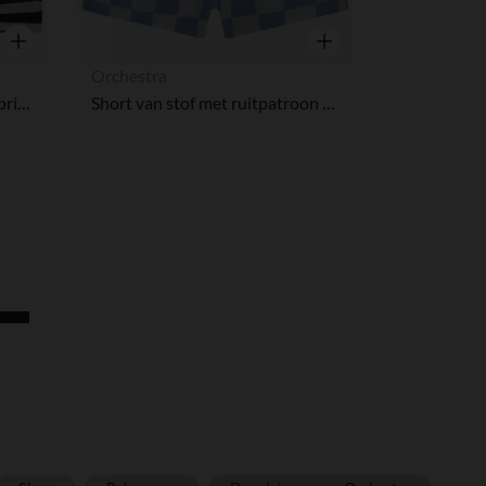
Snel overzicht
Snel overzicht
Orchestra
Gestreepte zwembroek met print zeilboot voor baby jongen
Short van stof met ruitpatroon en palmprint voor babyjongen
r wens aan te passen en te beheren, en zorgt ervoor dat aan de