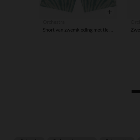
Snel overzicht
Orchestra
Orc
Short van zwemkleding met tie & dye-effect voor babyjongen