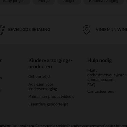
Baby jongen
Meisje
Jongen
Kinderverzorging
BEVEILIGDE BETALING
VIND MIJN WIN
en
Kinderverzorgings-
Hulp nodig
producten
Mail :
orchestraetvous@orch
Geboortelijst
jn
premaman.com
Adviezen voor
FAQ
kinderverzorging
l
Contacteer ons
Prémaman productvideo's
Essentiële geboortelijst
en
Wettelijke bepalingen
*Commerciële aanbiedingen
Persoonsgegevens
Cookies behere