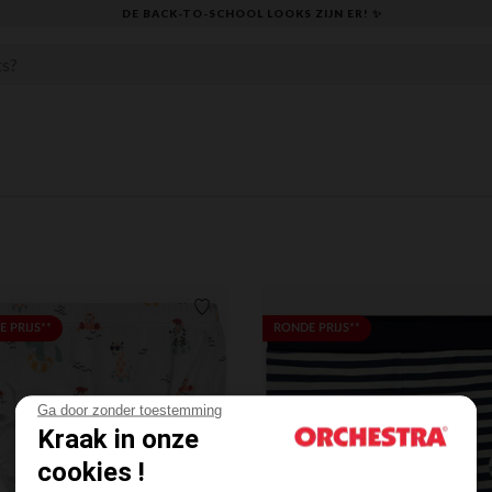
DE BACK-TO-SCHOOL LOOKS ZIJN ER! ✨
Verlanglijstje.
 PRIJS**
RONDE PRIJS**
Ga door zonder toestemming
Kraak in onze
cookies !