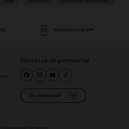
Slaap
Prémaman
De adviezen van Orchestra
KEL
DOWNLOAD DE APP
Word lid van de gemeenschap
estra-
De cadeaukaart
n
Toegankelijkheid: niet conform