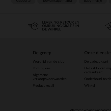
Geboorte
Toekomstige mama
Baby meisje
LEVERING, RETOUR EN
OMRUILING GRATIS IN
DE WINKEL
De groep
Onze dienst
Word lid van de club
De cadeaukaart
Kom bij ons
Het saldo van mi
cadeaukaart
Algemene
verkoopsvoorwaarden
Onderhoud textie
Product recall
Winkel
Algemene verkoopsvoorwaard