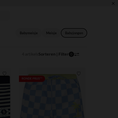
×
Babymeisje
Meisje
Babyjongen
4 artikels
Sorteren | Filter
0
Verlanglijstje.
Verlanglijstje.
RONDE PRIJS**