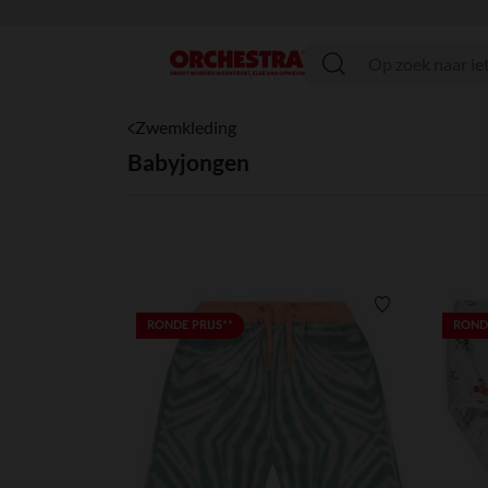
menu
Zwemkleding
Babyjongen
Verlanglijstje.
RONDE PRIJS**
RONDE