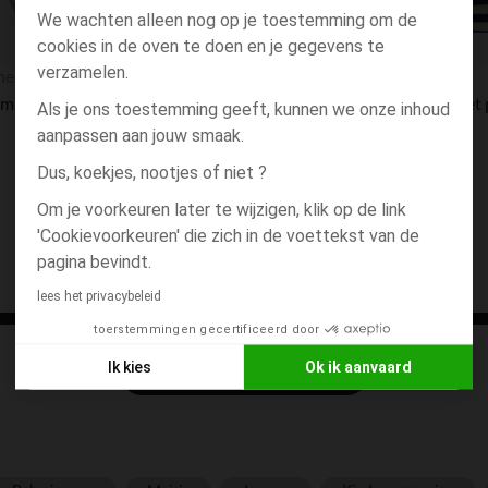
We wachten alleen nog op je toestemming om de
cookies in de oven te doen en je gegevens te
Snel overzicht
verzamelen.
hestra
Orchestra
Zwembroekje met dierenprint voor baby jongen
Als je ons toestemming geeft, kunnen we onze inhoud
aanpassen aan jouw smaak.
Dus, koekjes, nootjes of niet ?
Om je voorkeuren later te wijzigen, klik op de link
'Cookievoorkeuren' die zich in de voettekst van de
pagina bevindt.
4 ARTIKLEN OVER 4
lees het privacybeleid
toerstemmingen gecertificeerd door
Ik kies
Ok ik aanvaard
ZIE MEER COLECTIES
Axeptio consent
Toestemmingsbeheerplatform: Personaliseer uw opties
Ons platform stelt u in staat om uw privacy-instellingen naa