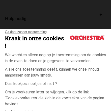
Hulp nodig
Ga door zonder toestemming
Kraak in onze cookies
!
De cadeaukaart
We wachten alleen nog op je toestemming om de cookies
in de oven te doen en je gegevens te verzamelen.
Als je ons toestemming geeft, kunnen we onze inhoud
aanpassen aan jouw smaak.
Algemene verkoopsvoorwaarden
Dus, koekjes, nootjes of niet ?
Wettelijke bepalingen
*Commerciële aanbiedingen
Om je voorkeuren later te wijzigen, klik op de link
Persoonsgegevens
'Cookievoorkeuren' die zich in de voettekst van de pagina
één
Roze
Roze
maat
Cookies beheren
bevindt.
Toegankelijkheid: niet conform