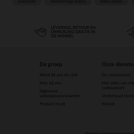
Geboorte
Toekomstige mama
Baby meisje
LEVERING, RETOUR EN
OMRUILING GRATIS IN
DE WINKEL
De groep
Onze dienst
Word lid van de club
De cadeaukaart
Kom bij ons
Het saldo van mi
cadeaukaart
Algemene
verkoopsvoorwaarden
Onderhoud textie
Product recall
Winkel
Algemene verkoopsvoorwaard