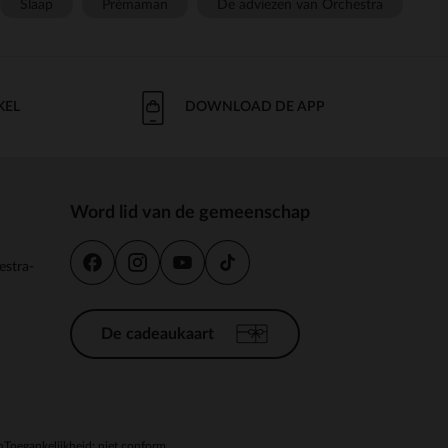
Slaap
Prémaman
De adviezen van Orchestra
KEL
DOWNLOAD DE APP
Word lid van de gemeenschap
estra-
De cadeaukaart
n
Toegankelijkheid: niet conform