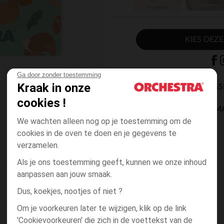
KIES DEZ
Ga door zonder toestemming
Kraak in onze
BESCHIKBAARE LEVERING
cookies !
VERZENDING PER E-M
We wachten alleen nog op je toestemming om de
1 tot 2 dagen
cookies in de oven te doen en je gegevens te
verzamelen.
Als je ons toestemming geeft, kunnen we onze inhoud
aanpassen aan jouw smaak.
Dus, koekjes, nootjes of niet ?
Om je voorkeuren later te wijzigen, klik op de link
'Cookievoorkeuren' die zich in de voettekst van de