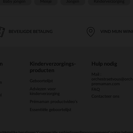
Baby jongen
Meisje
Jongen
Kinderverzorging
BEVEILIGDE BETALING
VIND MIJN WIN
en
Kinderverzorgings-
Hulp nodig
producten
Mail :
orchestraetvous@orch
Geboortelijst
jn
premaman.com
Adviezen voor
FAQ
kinderverzorging
l
Contacteer ons
Prémaman productvideo's
Essentiële geboortelijst
en
Wettelijke bepalingen
*Commerciële aanbiedingen
Persoonsgegevens
Cookies behere