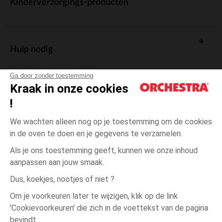
Kinderverzorgings-producten
Hulp nodig
Ga door zonder toestemming
Kraak in onze cookies
!
De cadeaukaart
We wachten alleen nog op je toestemming om de cookies
in de oven te doen en je gegevens te verzamelen.
Als je ons toestemming geeft, kunnen we onze inhoud
aanpassen aan jouw smaak.
Algemene verkoopsvoorwaarden
Dus, koekjes, nootjes of niet ?
Wettelijke bepalingen
*Commerciële aanbiedingen
Om je voorkeuren later te wijzigen, klik op de link
Persoonsgegevens
'Cookievoorkeuren' die zich in de voettekst van de pagina
één
Doorschijnend
Doorschijnend
maat
Cookies beheren
bevindt.