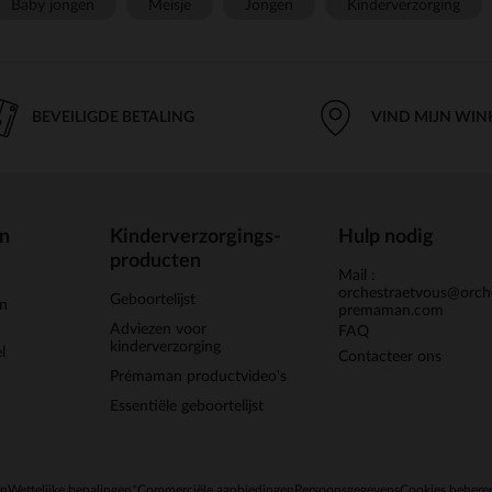
Baby jongen
Meisje
Jongen
Kinderverzorging
BEVEILIGDE BETALING
VIND MIJN WIN
en
Kinderverzorgings-
Hulp nodig
producten
Mail :
orchestraetvous@orch
Geboortelijst
jn
premaman.com
Adviezen voor
FAQ
kinderverzorging
l
Contacteer ons
Prémaman productvideo's
Essentiële geboortelijst
en
Wettelijke bepalingen
*Commerciële aanbiedingen
Persoonsgegevens
Cookies behere