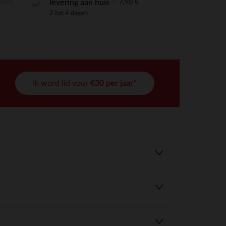
ratis
7,90 €
levering aan huis
2 tot 4 dagen
Ik word lid voor
€30 per jaar*
r wens aan te passen en te beheren, en zorgt ervoor dat aan de