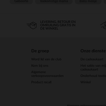
Geboorte
Toekomstige mama
Baby meisje
LEVERING, RETOUR EN
OMRUILING GRATIS IN
DE WINKEL
De groep
Onze dienst
Word lid van de club
De cadeaukaart
Kom bij ons
Het saldo van mi
cadeaukaart
Algemene
verkoopsvoorwaarden
Onderhoud textie
Product recall
Winkel
Algemene verkoopsvoorwaard