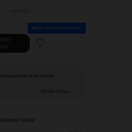
6
MAATTABEL
betaling beschikbaar
 AAN
Verlanglijstje.
GEN
CHIKBAARHEID IN DE WINKEL
Selecteer Winkel →
RINGSMETHODE