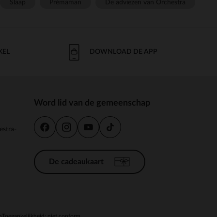
Slaap
Prémaman
De adviezen van Orchestra
KEL
DOWNLOAD DE APP
Word lid van de gemeenschap
estra-
De cadeaukaart
n
Toegankelijkheid: niet conform