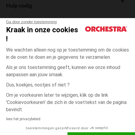
Hulp nodig
Ga door zonder toestemming
Kraak in onze cookies
!
De cadeaukaart
We wachten alleen nog op je toestemming om de cookies
in de oven te doen en je gegevens te verzamelen.
Als je ons toestemming geeft, kunnen we onze inhoud
aanpassen aan jouw smaak.
Algemene verkoopsvoorwaarden
Dus, koekjes, nootjes of niet ?
Wettelijke bepalingen
*Commerciële aanbiedingen
Om je voorkeuren later te wijzigen, klik op de link
Persoonsgegevens
'Cookievoorkeuren' die zich in de voettekst van de pagina
KLEUR
MAAT
?
?
Cookies beheren
bevindt.
Toegankelijkheid: niet conform
lees het privacybeleid
betaling beschikbaar
Orchestra houdt zich aan de deontologische code van de Franse Federatie
toerstemmingen gecertificeerd door
van de elektronische handel en de verkoop op afstand (FEVAD) en aan het
Verlangl