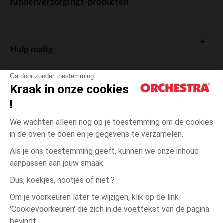
Kinderverzorgings-producten
Hulp nodig
Ga door zonder toestemming
Kraak in onze cookies
!
De cadeaukaart
We wachten alleen nog op je toestemming om de cookies
in de oven te doen en je gegevens te verzamelen.
Als je ons toestemming geeft, kunnen we onze inhoud
aanpassen aan jouw smaak.
Algemene verkoopsvoorwaarden
Dus, koekjes, nootjes of niet ?
Wettelijke bepalingen
*Commerciële aanbiedingen
Om je voorkeuren later te wijzigen, klik op de link
Persoonsgegevens
'Cookievoorkeuren' die zich in de voettekst van de pagina
23-
Blauw
Blauw
26
Cookies beheren
bevindt.