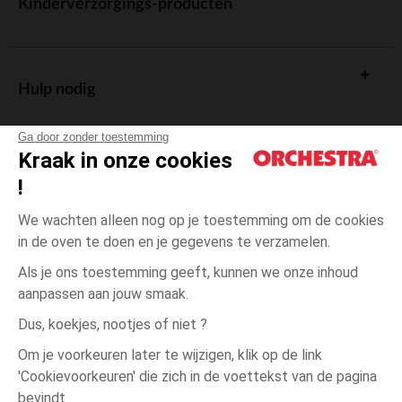
Kinderverzorgings-producten
Hulp nodig
Ga door zonder toestemming
Kraak in onze cookies
!
De cadeaukaart
We wachten alleen nog op je toestemming om de cookies
in de oven te doen en je gegevens te verzamelen.
Als je ons toestemming geeft, kunnen we onze inhoud
aanpassen aan jouw smaak.
Algemene verkoopsvoorwaarden
Dus, koekjes, nootjes of niet ?
Wettelijke bepalingen
*Commerciële aanbiedingen
Om je voorkeuren later te wijzigen, klik op de link
Persoonsgegevens
'Cookievoorkeuren' die zich in de voettekst van de pagina
Blauw
Blauw
20
Cookies beheren
bevindt.