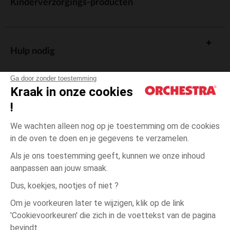
Kinderverzorgings-producten
Hulp nodig
Ga door zonder toestemming
Kraak in onze cookies
!
De cadeaukaart
We wachten alleen nog op je toestemming om de cookies
in de oven te doen en je gegevens te verzamelen.
Als je ons toestemming geeft, kunnen we onze inhoud
aanpassen aan jouw smaak.
Algemene verkoopsvoorwaarden
Dus, koekjes, nootjes of niet ?
Wettelijke bepalingen
*Commerciële aanbiedingen
Om je voorkeuren later te wijzigen, klik op de link
Persoonsgegevens
'Cookievoorkeuren' die zich in de voettekst van de pagina
Blanc
MAAT
Blanc
?
Cookies beheren
bevindt.