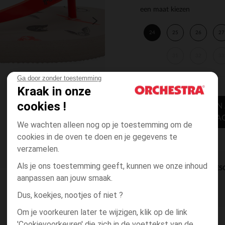
een maat kiezen
24
25
26
27
31
32
33
Ga door zonder toestemming
Kraak in onze
cookies !
TOEVOEGEN
WINKELWA
We wachten alleen nog op je toestemming om de
cookies in de oven te doen en je gegevens te
verzamelen.
Als je ons toestemming geeft, kunnen we onze inhoud
DIRECTE BES
aanpassen aan jouw smaak.
Dus, koekjes, nootjes of niet ?
Om je voorkeuren later te wijzigen, klik op de link
'Cookievoorkeuren' die zich in de voettekst van de