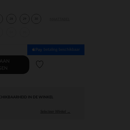
28
29
30
MAATTABEL
34
35
betaling beschikbaar
 AAN
Verlanglijstje.
GEN
CHIKBAARHEID IN DE WINKEL
Selecteer Winkel →