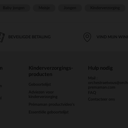
Baby jongen
Meisje
Jongen
Kinderverzorging
BEVEILIGDE BETALING
VIND MIJN WIN
en
Kinderverzorgings-
Hulp nodig
producten
Mail :
orchestraetvous@orch
Geboortelijst
jn
premaman.com
Adviezen voor
FAQ
kinderverzorging
l
Contacteer ons
Prémaman productvideo's
Essentiële geboortelijst