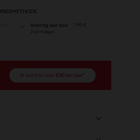
RINGSMETHODE
ratis
7,90 €
levering aan huis
2 tot 4 dagen
r wens aan te passen en te beheren, en zorgt ervoor dat aan de
Ik word lid voor
€30 per jaar*