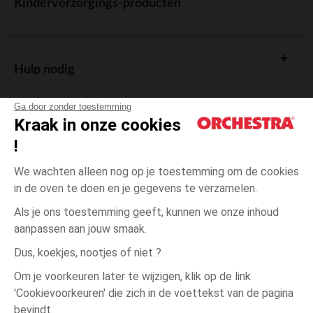
Kinderverzorgings-producten
Hulp nodig
Ga door zonder toestemming
Kraak in onze cookies
!
De cadeaukaart
We wachten alleen nog op je toestemming om de cookies
in de oven te doen en je gegevens te verzamelen.
Als je ons toestemming geeft, kunnen we onze inhoud
aanpassen aan jouw smaak.
Algemene verkoopsvoorwaarden
Dus, koekjes, nootjes of niet ?
Wettelijke bepalingen
*Commerciële aanbiedingen
Om je voorkeuren later te wijzigen, klik op de link
Persoonsgegevens
'Cookievoorkeuren' die zich in de voettekst van de pagina
één
Meerkleurig
Meerkleurig
maat
Cookies beheren
bevindt.