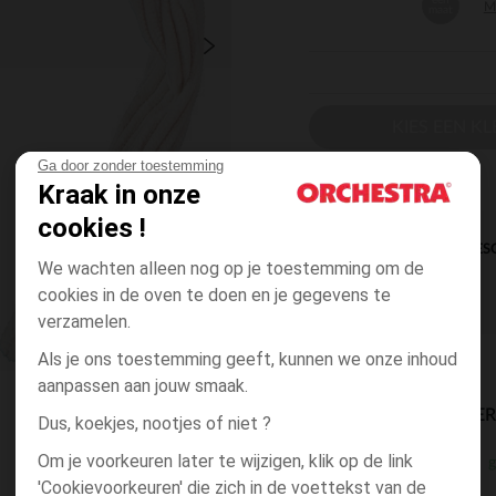
één
M
maat
KIES EEN K
Ga door zonder toestemming
Kraak in onze
cookies !
DIRECTE BES
We wachten alleen nog op je toestemming om de
cookies in de oven te doen en je gegevens te
verzamelen.
Als je ons toestemming geeft, kunnen we onze inhoud
aanpassen aan jouw smaak.
BESCHIKBAARE LEVE
Dus, koekjes, nootjes of niet ?
Om je voorkeuren later te wijzigen, klik op de link
g
winkel levering
'Cookievoorkeuren' die zich in de voettekst van de
3 tot 10 dagen