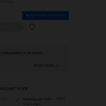
AATTABEL
betaling beschikbaar
Verlanglijstje.
LEUR
CHIKBAARHEID IN DE WINKEL
Selecteer Winkel →
RINGSMETHODE
ratis
7,90 €
levering aan huis
2 tot 4 dagen