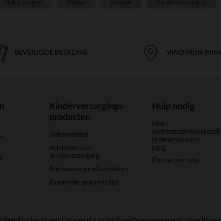
Baby jongen
Meisje
Jongen
Kinderverzorging
BEVEILIGDE BETALING
VIND MIJN WIN
en
Kinderverzorgings-
Hulp nodig
producten
Mail :
orchestraetvous@orch
Geboortelijst
jn
premaman.com
Adviezen voor
FAQ
kinderverzorging
l
Contacteer ons
Prémaman productvideo's
Essentiële geboortelijst
en
Wettelijke bepalingen
*Commerciële aanbiedingen
Persoonsgegevens
Cookies behere