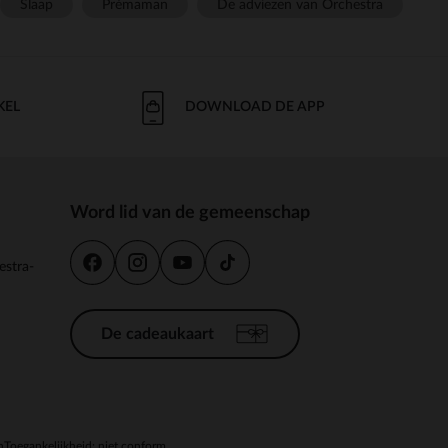
Slaap
Prémaman
De adviezen van Orchestra
KEL
DOWNLOAD DE APP
Word lid van de gemeenschap
estra-
De cadeaukaart
n
Toegankelijkheid: niet conform