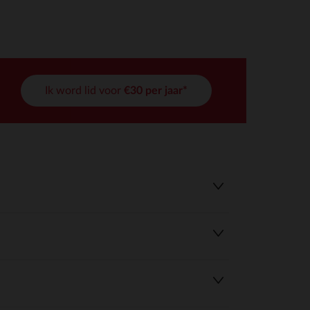
Ik word lid voor
€30 per jaar*
r wens aan te passen en te beheren, en zorgt ervoor dat aan de