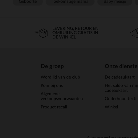
Geboorte
Toekomstige mama
Baby meisje
LEVERING, RETOUR EN
OMRUILING GRATIS IN
DE WINKEL
De groep
Onze dienst
Word lid van de club
De cadeaukaart
Kom bij ons
Het saldo van mi
cadeaukaart
Algemene
verkoopsvoorwaarden
Onderhoud textie
Product recall
Winkel
Algemene verkoopsvoorwaard