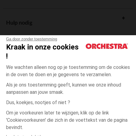
Hulp nodig
Ga door zonder toestemming
Kraak in onze cookies
!
De cadeaukaart
We wachten alleen nog op je toestemming om de cookies
in de oven te doen en je gegevens te verzamelen.
Als je ons toestemming geeft, kunnen we onze inhoud
aanpassen aan jouw smaak.
Algemene verkoopsvoorwaarden
Dus, koekjes, nootjes of niet ?
Wettelijke bepalingen
*Commerciële aanbiedingen
Om je voorkeuren later te wijzigen, klik op de link
Persoonsgegevens
'Cookievoorkeuren' die zich in de voettekst van de pagina
één
Doré
Doré
maat
Cookies beheren
bevindt.
Toegankelijkheid: niet conform