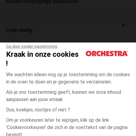
Kinderverzorgings-producten
Hulp nodig
Ga door zonder toestemming
Kraak in onze cookies
!
De cadeaukaart
We wachten alleen nog op je toestemming om de cookies
in de oven te doen en je gegevens te verzamelen.
Als je ons toestemming geeft, kunnen we onze inhoud
aanpassen aan jouw smaak.
Algemene verkoopsvoorwaarden
Dus, koekjes, nootjes of niet ?
Wettelijke bepalingen
*Commerciële aanbiedingen
Om je voorkeuren later te wijzigen, klik op de link
Persoonsgegevens
'Cookievoorkeuren' die zich in de voettekst van de pagina
Gris
één
Gris foncé
foncé
maat
Cookies beheren
bevindt.