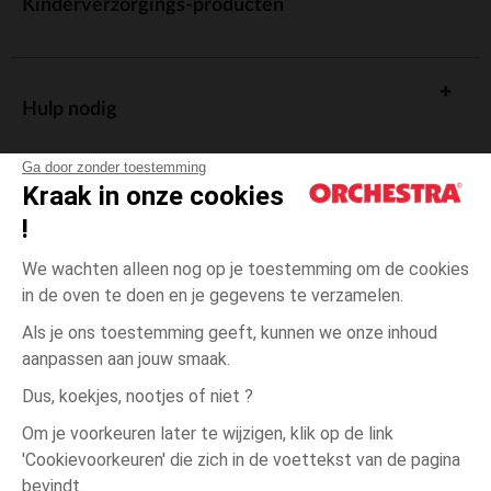
Kinderverzorgings-producten
Hulp nodig
Ga door zonder toestemming
Kraak in onze cookies
!
De cadeaukaart
We wachten alleen nog op je toestemming om de cookies
in de oven te doen en je gegevens te verzamelen.
Als je ons toestemming geeft, kunnen we onze inhoud
aanpassen aan jouw smaak.
Algemene verkoopsvoorwaarden
Dus, koekjes, nootjes of niet ?
Wettelijke bepalingen
*Commerciële aanbiedingen
Om je voorkeuren later te wijzigen, klik op de link
Persoonsgegevens
'Cookievoorkeuren' die zich in de voettekst van de pagina
één
Roze
Roze
maat
Cookies beheren
bevindt.