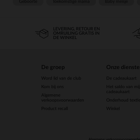
Geboorte
Toekomstige mama
Baby meisje
LEVERING, RETOUR EN
OMRUILING GRATIS IN
DE WINKEL
De groep
Onze dienst
Word lid van de club
De cadeaukaart
Kom bij ons
Het saldo van mi
cadeaukaart
Algemene
verkoopsvoorwaarden
Onderhoud textie
Product recall
Winkel
Algemene verkoopsvoorwaard