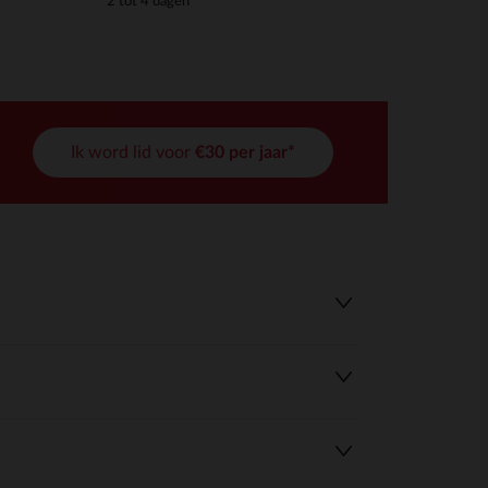
2 tot 4 dagen
Ik word lid voor
€30 per jaar*
r wens aan te passen en te beheren, en zorgt ervoor dat aan de