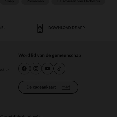
Slaap
Prémaman
De adviezen van Orchestra
KEL
DOWNLOAD DE APP
Word lid van de gemeenschap
estra-
De cadeaukaart
n
Toegankelijkheid: niet conform