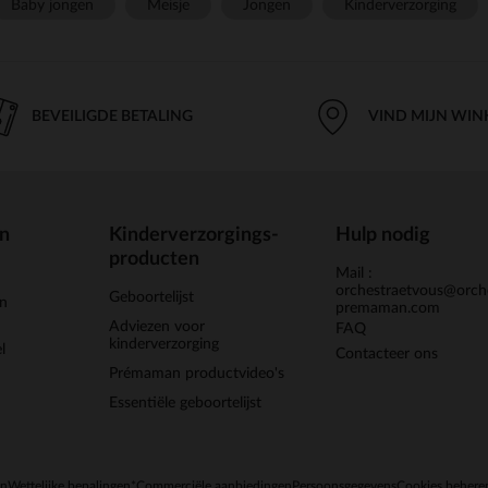
Baby jongen
Meisje
Jongen
Kinderverzorging
BEVEILIGDE BETALING
VIND MIJN WIN
en
Kinderverzorgings-
Hulp nodig
producten
Mail :
orchestraetvous@orch
Geboortelijst
jn
premaman.com
Adviezen voor
FAQ
kinderverzorging
l
Contacteer ons
Prémaman productvideo's
Essentiële geboortelijst
en
Wettelijke bepalingen
*Commerciële aanbiedingen
Persoonsgegevens
Cookies behere