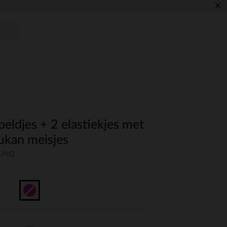
×
peldjes + 2 elastiekjes met
ukan meisjes
-UNQ