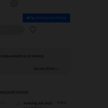
één
maat
betaling beschikbaar
Verlanglijstje.
EZEN
CHIKBAARHEID IN DE WINKEL
Selecteer Winkel →
RINGSMETHODE
ratis
7,90 €
levering aan huis