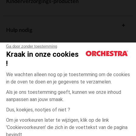
Kinderverzorgings-producten
Hulp nodig
Ga door zonder toestemming
Kraak in onze cookies
!
De cadeaukaart
We wachten alleen nog op je toestemming om de cookies
in de oven te doen en je gegevens te verzamelen.
Als je ons toestemming geeft, kunnen we onze inhoud
aanpassen aan jouw smaak.
Algemene verkoopsvoorwaarden
Dus, koekjes, nootjes of niet ?
Wettelijke bepalingen
*Commerciële aanbiedingen
Om je voorkeuren later te wijzigen, klik op de link
Persoonsgegevens
'Cookievoorkeuren' die zich in de voettekst van de pagina
Wit
Wit
53
Cookies beheren
bevindt.