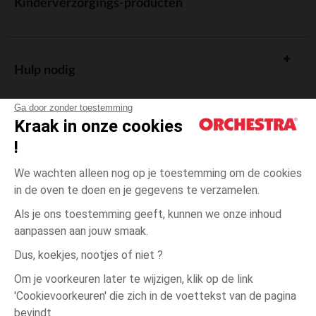
Kinderverzorgings-producten
Hulp nodig
Ga door zonder toestemming
Kraak in onze cookies
!
De cadeaukaart
We wachten alleen nog op je toestemming om de cookies
in de oven te doen en je gegevens te verzamelen.
Als je ons toestemming geeft, kunnen we onze inhoud
aanpassen aan jouw smaak.
Algemene verkoopsvoorwaarden
Dus, koekjes, nootjes of niet ?
Wettelijke bepalingen
*Commerciële aanbiedingen
Om je voorkeuren later te wijzigen, klik op de link
Persoonsgegevens
'Cookievoorkeuren' die zich in de voettekst van de pagina
Ecru
MAAT
Ecru
?
Cookies beheren
bevindt.