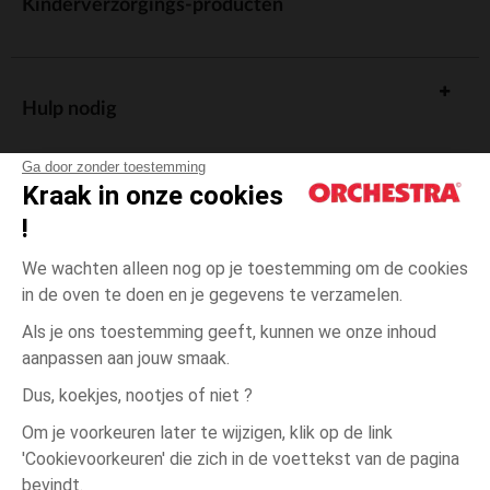
Kinderverzorgings-producten
Hulp nodig
Ga door zonder toestemming
Kraak in onze cookies
!
De cadeaukaart
We wachten alleen nog op je toestemming om de cookies
in de oven te doen en je gegevens te verzamelen.
Als je ons toestemming geeft, kunnen we onze inhoud
aanpassen aan jouw smaak.
Algemene verkoopsvoorwaarden
Dus, koekjes, nootjes of niet ?
Wettelijke bepalingen
*Commerciële aanbiedingen
Om je voorkeuren later te wijzigen, klik op de link
Persoonsgegevens
'Cookievoorkeuren' die zich in de voettekst van de pagina
3
Blauw
Blauw
jaar
Cookies beheren
bevindt.