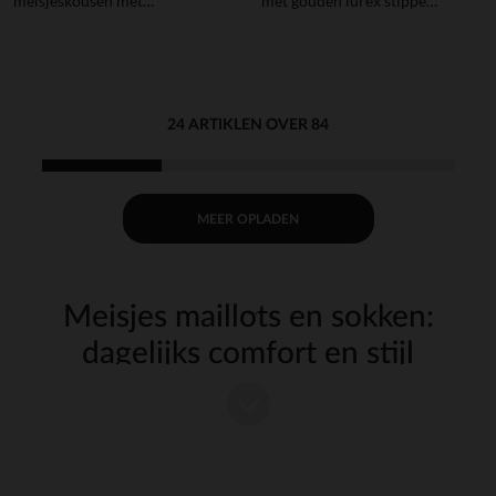
meisjeskousen met
met gouden lurex stippen
geschulpte enkels
meisjes
24 ARTIKLEN OVER 84
MEER OPLADEN
Meisjes maillots en sokken:
dagelijks comfort en stijl
De
en
voor meisjes zijn essentieel om outfits
maillots
sokken
comfortabel en elegant af te maken. Of het nu voor school, uitjes of
thuis is, onze collecties zijn ontworpen om aan alle behoeften te
voldoen met kwaliteitsmaterialen en gevarieerde designs.