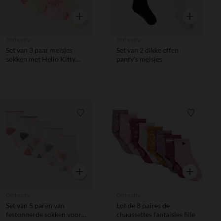
Snel overzicht
Snel overzic
Orchestra
Orchestra
Set van 3 paar meisjes
Set van 2 dikke effen
sokken met Hello Kitty
panty's meisjes
motief
Verlanglijstje.
Verlanglij
Snel overzicht
Snel overzic
Orchestra
Orchestra
Set van 5 paren van
Lot de 8 paires de
festonnerde sokken voor
chaussettes fantaisies fille