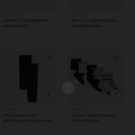
Orchestra
Orchestra
Lot de 5 chaussettes fille
Set van 5 sokken meisjes
motifs fleuris
in pastelkleuren
Verlanglijstje.
Verlanglij
Snel overzicht
Snel overzic
Orchestra
Orchestra
Dunne panty met
Set van 5 paren fantasie
glitterknopenprint meisjes
sokken meisjes