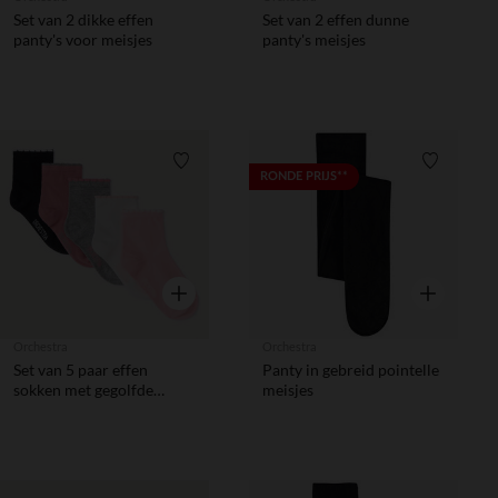
Set van 2 dikke effen
Set van 2 effen dunne
panty's voor meisjes
panty's meisjes
Verlanglijstje.
Verlanglij
RONDE PRIJS**
Snel overzicht
Snel overzic
Orchestra
Orchestra
Set van 5 paar effen
Panty in gebreid pointelle
sokken met gegolfde
meisjes
boord meisjes