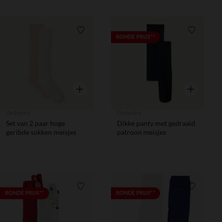
Verlanglijstje.
Verlanglij
RONDE PRIJS**
Snel overzicht
Snel overzic
Orchestra
Orchestra
Set van 2 paar hoge
Dikke panty met gedraaid
geribde sokken meisjes
patroon meisjes
Verlanglijstje.
Verlanglij
RONDE PRIJS**
RONDE PRIJS**