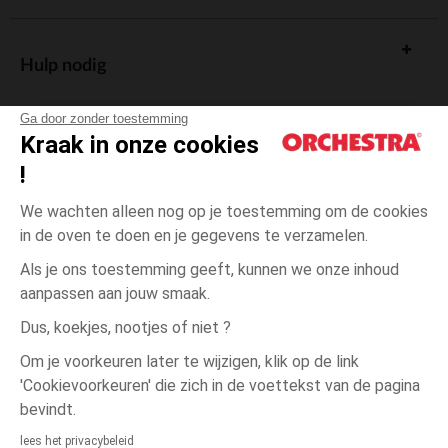
comfort te bieden aan kinderen. Dankzij onze veelzijdige en
gemakkelijk te combineren modellen wordt het kleden van je kind een
waar plezier, in elk seizoen.
Hulp nodig
Ontdek onze vele opties om de garderobe van je dochter aan te vullen
met kwaliteitsproducten die praktisch gebruik en esthetiek
combineren.
Ga door zonder toestemming
Kraak in onze cookies
!
De cadeaukaart
We wachten alleen nog op je toestemming om de cookies
in de oven te doen en je gegevens te verzamelen.
Als je ons toestemming geeft, kunnen we onze inhoud
aanpassen aan jouw smaak.
Algemene verkoopsvoorwaarden
Dus, koekjes, nootjes of niet ?
Wettelijke bepalingen
*Commerciële aanbiedingen
Om je voorkeuren later te wijzigen, klik op de link
Persoonsgegevens
'Cookievoorkeuren' die zich in de voettekst van de pagina
Cookies beheren
bevindt.
Toegankelijkheid: niet conform
lees het privacybeleid