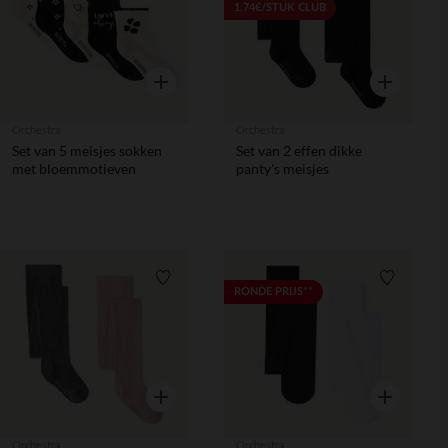
1,74€/STUK CLUB
Snel overzicht
Snel overzic
Orchestra
Orchestra
Set van 5 meisjes sokken
Set van 2 effen dikke
met bloemmotieven
panty's meisjes
Verlanglijstje.
Verlanglij
RONDE PRIJS**
Snel overzicht
Snel overzic
Orchestra
Orchestra