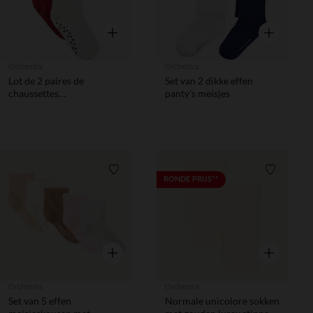
Snel overzicht
Snel overzic
Orchestra
Orchestra
Lot de 2 paires de
Set van 2 dikke effen
chaussettes
panty's meisjes
antidérapantes biche fille
Verlanglijstje.
Verlanglij
RONDE PRIJS**
Snel overzicht
Snel overzic
Orchestra
Orchestra
Set van 5 effen
Normale unicolore sokken