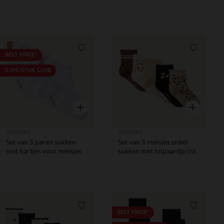
meisjes
Verlanglijstje.
Verlanglij
BEST PRICE*
0,59€/STUK CLUB
Snel overzicht
Snel overzic
Orchestra
Orchestra
Set van 5 paren sokken
Set van 5 meisjes enkel
met hartjes voor meisjes
sokken met luipaardprint
Verlanglijstje.
Verlanglij
BEST PRICE*