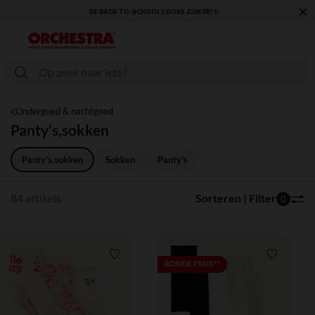
×
KLAAR VOOR DE TERUGKEER NAAR SCHOOL: ONTDEK ONZE ESSENTIALS ✏️🎒
Ondergoed & nachtgoed
Panty’s,sokken
Panty’s,sokken
Sokken
Panty's
84 artikels
Sorteren | Filter
0
Verlanglijstje.
Verlanglij
RONDE PRIJS**