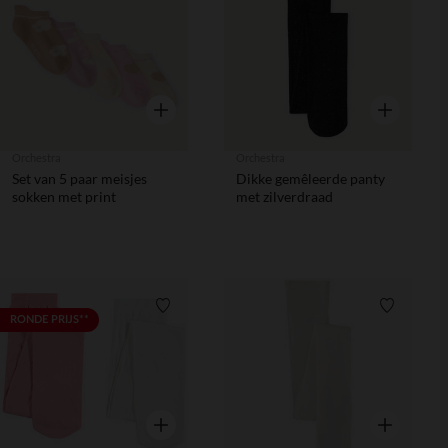
Verlanglijstje.
Verlanglij
Snel overzicht
Snel overzic
Orchestra
Orchestra
Set van 5 paar meisjes
Dikke gemêleerde panty
sokken met print
met zilverdraad
Verlanglijstje.
Verlanglij
RONDE PRIJS**
Snel overzicht
Snel overzic