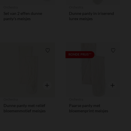
Orchestra
Orchestra
Set van 2 effen dunne
Dunne panty in iriserend
panty's meisjes
lurex meisjes
Verlanglijstje.
Verlanglij
RONDE PRIJS**
Snel overzicht
Snel overzic
Orchestra
Orchestra
Dunne panty met reliëf
Paarse panty met
bloemenmotief meisjes
bloemenprint meisjes