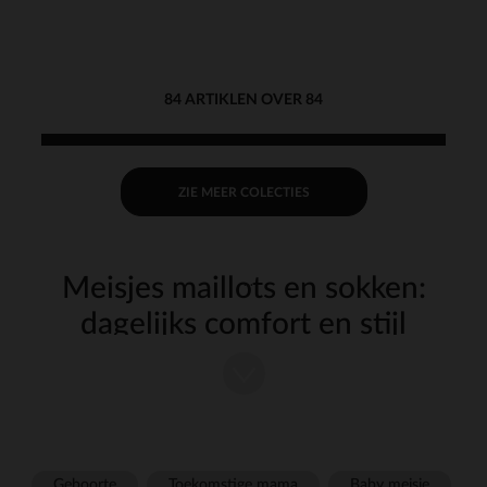
84 ARTIKLEN OVER 84
ZIE MEER COLECTIES
Meisjes maillots en sokken:
dagelijks comfort en stijl
De
en
voor meisjes zijn essentieel om outfits
maillots
sokken
comfortabel en elegant af te maken. Of het nu voor school, uitjes of
thuis is, onze collecties zijn ontworpen om aan alle behoeften te
voldoen met kwaliteitsmaterialen en gevarieerde designs.
Zachte en duurzame materialen
Geboorte
Toekomstige mama
Baby meisje