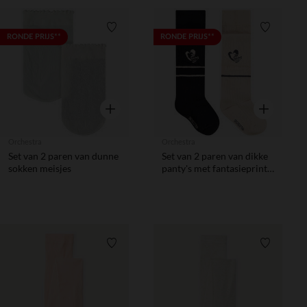
Verlanglijstje.
Verlanglij
RONDE PRIJS**
RONDE PRIJS**
Snel overzicht
Snel overzic
Orchestra
Orchestra
Set van 2 paren van dunne
Set van 2 paren van dikke
sokken meisjes
panty's met fantasieprint
meisjes
Verlanglijstje.
Verlanglij