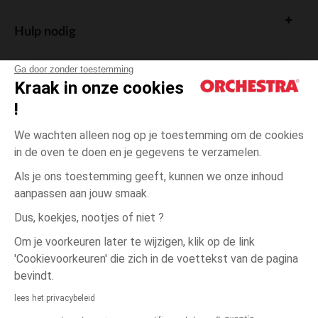
gemakkelijk te combineren modellen wordt het kleden van je kind een
waar plezier, in elk seizoen.
Hulp nodig
Ontdek onze vele opties om de garderobe van je dochter aan te vullen
met kwaliteitsproducten die praktisch gebruik en esthetiek
combineren.
Ga door zonder toestemming
Kraak in onze cookies
!
De cadeaukaart
We wachten alleen nog op je toestemming om de cookies
in de oven te doen en je gegevens te verzamelen.
Als je ons toestemming geeft, kunnen we onze inhoud
aanpassen aan jouw smaak.
Algemene verkoopsvoorwaarden
Dus, koekjes, nootjes of niet ?
Wettelijke bepalingen
*Commerciële aanbiedingen
Om je voorkeuren later te wijzigen, klik op de link
Persoonsgegevens
'Cookievoorkeuren' die zich in de voettekst van de pagina
Cookies beheren
bevindt.
Toegankelijkheid: niet conform
lees het privacybeleid
Orchestra houdt zich aan de deontologische code van de Franse Federatie