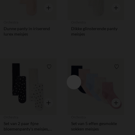
Snel overzicht
Snel overzic
Orchestra
Orchestra
Dunne panty in iriserend
Dikke glinsterende panty
lurex meisjes
meisjes
Verlanglijstje.
Verlanglij
Snel overzicht
Snel overzic
Orchestra
Orchestra
Set van 2 paar fijne
Set van 5 effen gesmokte
bloemenpanty's meisjes,
sokken meisjes
één zwart en één ecru