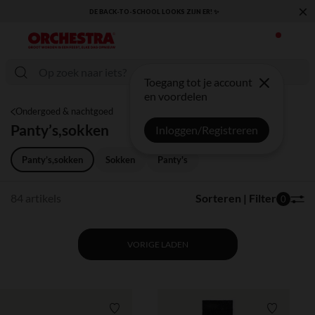
×
DE BACK-TO-SCHOOL LOOKS ZIJN ER! ✨
Toegang tot je account
en voordelen
Ondergoed & nachtgoed
Panty’s,sokken
Inloggen/Registreren
Panty’s,sokken
Sokken
Panty's
84 artikels
Sorteren | Filter
0
VORIGE LADEN