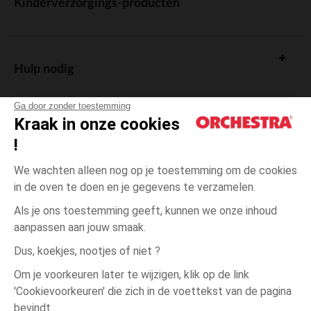
Kinderverzorgings-producten
Hulp nodig
Ga door zonder toestemming
Kraak in onze cookies
!
De cadeaukaart
We wachten alleen nog op je toestemming om de cookies
in de oven te doen en je gegevens te verzamelen.
Als je ons toestemming geeft, kunnen we onze inhoud
aanpassen aan jouw smaak.
Algemene verkoopsvoorwaarden
Dus, koekjes, nootjes of niet ?
Wettelijke bepalingen
*Commerciële aanbiedingen
Om je voorkeuren later te wijzigen, klik op de link
Persoonsgegevens
'Cookievoorkeuren' die zich in de voettekst van de pagina
Ecru
Ecru
19
Cookies beheren
bevindt.