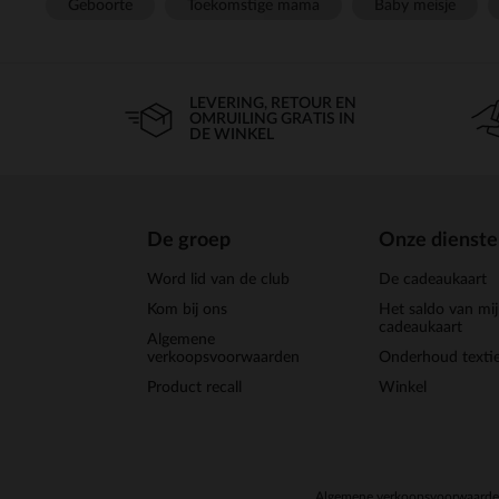
Geboorte
Toekomstige mama
Baby meisje
LEVERING, RETOUR EN
OMRUILING GRATIS IN
DE WINKEL
De groep
Onze dienst
Word lid van de club
De cadeaukaart
Kom bij ons
Het saldo van mi
cadeaukaart
Algemene
verkoopsvoorwaarden
Onderhoud textie
Product recall
Winkel
Algemene verkoopsvoorwaard