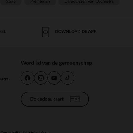
Slaap
Prémaman
De adviezen van Orchestra
KEL
DOWNLOAD DE APP
Word lid van de gemeenschap
estra-
De cadeaukaart
n
Toegankelijkheid: niet conform