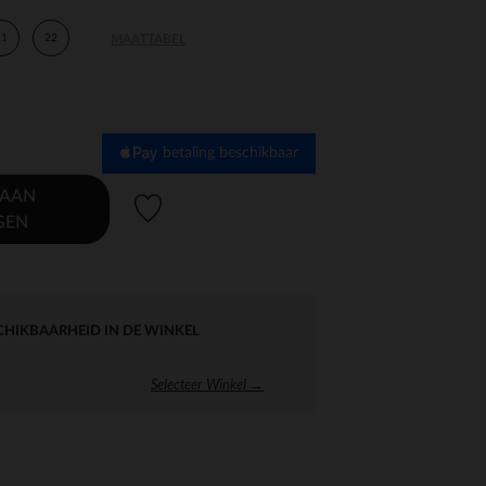
21
22
MAATTABEL
betaling beschikbaar
 AAN
Verlanglijstje.
GEN
CHIKBAARHEID IN DE WINKEL
Selecteer Winkel →