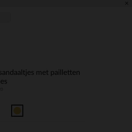
×
andaaltjes met pailletten
jes
20