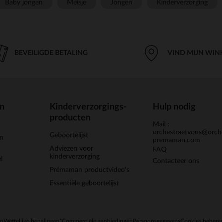
Baby jongen
Meisje
Jongen
Kinderverzorging
BEVEILIGDE BETALING
VIND MIJN WIN
en
Kinderverzorgings-
Hulp nodig
producten
Mail :
orchestraetvous@orch
Geboortelijst
jn
premaman.com
Adviezen voor
FAQ
kinderverzorging
l
Contacteer ons
Prémaman productvideo's
Essentiële geboortelijst
en
Wettelijke bepalingen
*Commerciële aanbiedingen
Persoonsgegevens
Cookies behere