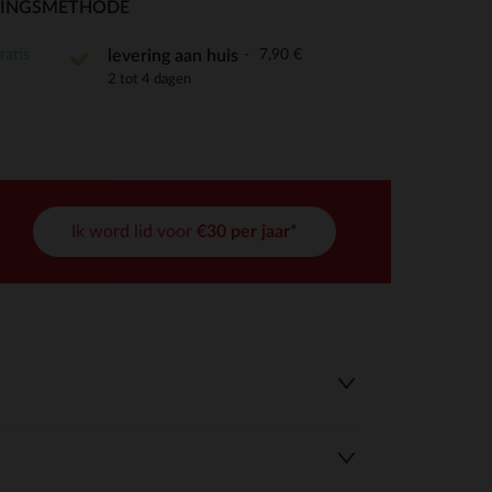
RINGSMETHODE
ratis
7,90 €
levering aan huis
2 tot 4 dagen
r wens aan te passen en te beheren, en zorgt ervoor dat aan de
Ik word lid voor
€30 per jaar*