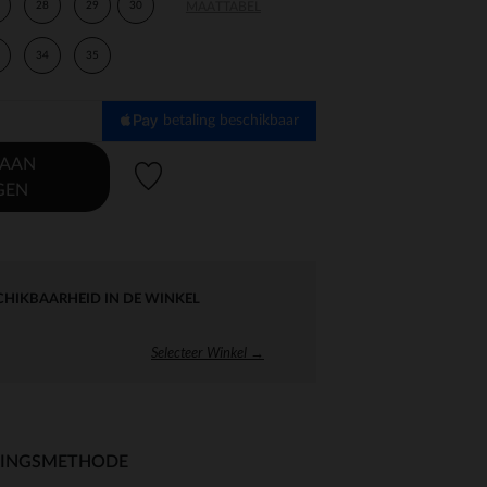
28
29
30
MAATTABEL
34
35
betaling beschikbaar
 AAN
Verlanglijstje.
GEN
CHIKBAARHEID IN DE WINKEL
Selecteer Winkel →
RINGSMETHODE