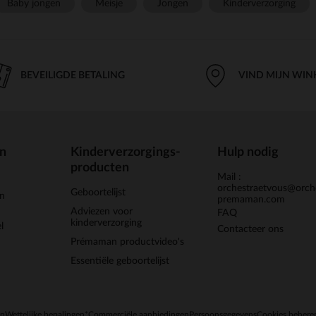
Baby jongen
Meisje
Jongen
Kinderverzorging
BEVEILIGDE BETALING
VIND MIJN WIN
en
Kinderverzorgings-
Hulp nodig
producten
Mail :
orchestraetvous@orch
Geboortelijst
jn
premaman.com
Adviezen voor
FAQ
kinderverzorging
l
Contacteer ons
Prémaman productvideo's
Essentiële geboortelijst
en
Wettelijke bepalingen
*Commerciële aanbiedingen
Persoonsgegevens
Cookies behere