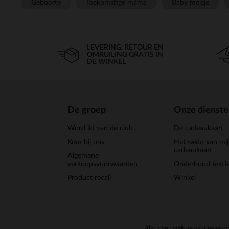
Geboorte
Toekomstige mama
Baby meisje
LEVERING, RETOUR EN
OMRUILING GRATIS IN
DE WINKEL
De groep
Onze dienst
Word lid van de club
De cadeaukaart
Kom bij ons
Het saldo van mi
cadeaukaart
Algemene
verkoopsvoorwaarden
Onderhoud textie
Product recall
Winkel
Algemene verkoopsvoorwaard