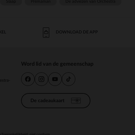
Slaap
Prémaman
De adviezen van Orchestra
KEL
DOWNLOAD DE APP
Word lid van de gemeenschap
estra-
De cadeaukaart
n
Toegankelijkheid: niet conform