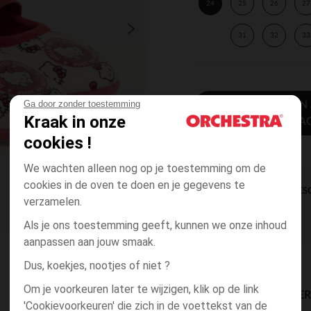
24
25
26
27
31
32
33
Ga door zonder toestemming
TOEVOEGEN
Kraak in onze
WINKELWA
cookies !
We wachten alleen nog op je toestemming om de
cookies in de oven te doen en je gegevens te
DIRECTE BES
verzamelen.
Als je ons toestemming geeft, kunnen we onze inhoud
aanpassen aan jouw smaak.
Dus, koekjes, nootjes of niet ?
Om je voorkeuren later te wijzigen, klik op de link
BESCHIKBAARE LEVE
'Cookievoorkeuren' die zich in de voettekst van de