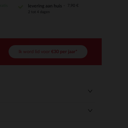
ratis
7,90 €
levering aan huis
2 tot 4 dagen
Ik word lid voor
€30 per jaar*
r wens aan te passen en te beheren, en zorgt ervoor dat aan de