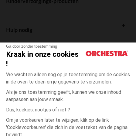
Kinderverzorgings-producten
Hulp nodig
Ga door zonder toestemming
Kraak in onze cookies
!
De cadeaukaart
We wachten alleen nog op je toestemming om de cookies
in de oven te doen en je gegevens te verzamelen.
Als je ons toestemming geeft, kunnen we onze inhoud
aanpassen aan jouw smaak.
Algemene verkoopsvoorwaarden
Dus, koekjes, nootjes of niet ?
Wettelijke bepalingen
*Commerciële aanbiedingen
Om je voorkeuren later te wijzigen, klik op de link
Persoonsgegevens
'Cookievoorkeuren' die zich in de voettekst van de pagina
Roze
Roze
20
Cookies beheren
bevindt.