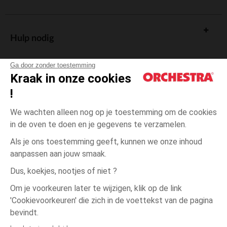
Hulp nodig
Ga door zonder toestemming
Kraak in onze cookies
!
De cadeaukaart
We wachten alleen nog op je toestemming om de cookies
in de oven te doen en je gegevens te verzamelen.
Als je ons toestemming geeft, kunnen we onze inhoud
aanpassen aan jouw smaak.
Algemene verkoopsvoorwaarden
Dus, koekjes, nootjes of niet ?
Wettelijke bepalingen
*Commerciële aanbiedingen
Om je voorkeuren later te wijzigen, klik op de link
Persoonsgegevens
'Cookievoorkeuren' die zich in de voettekst van de pagina
één
Beige
Beige
maat
Cookies beheren
bevindt.
Toegankelijkheid: niet conform