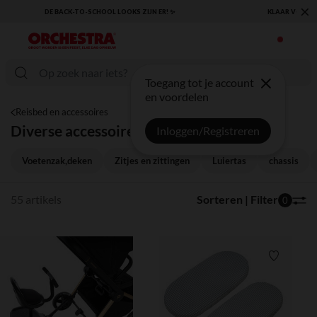
×
KLAAR VOOR DE TERUGKEER NAAR SCHOOL: ONTDEK ONZE ESSENTIALS ✏️🎒
Toegang tot je account
en voordelen
Reisbed en accessoires
Diverse accessoires
Inloggen/Registreren
Voetenzak,deken
Zitjes en zittingen
Luiertas
chassis
55 artikels
Sorteren | Filter
0
Verlanglijstje.
Verlanglij