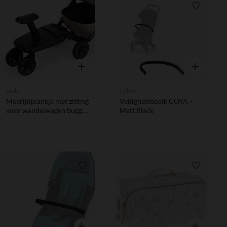
Verlanglijstje.
Verlanglij
Snel overzicht
Snel overzic
Joolz
Cybex
Meerijdplankje met zitting
Veiligheidsbalk COYA -
voor wandelwagen buggy
Matt Black
Joolz Aer2 Zwart
Verlanglijstje.
Verlanglij
Snel overzicht
Snel overzic