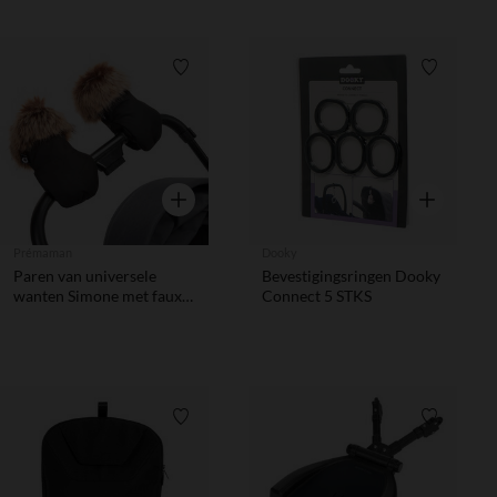
Verlanglijstje.
Verlanglij
Snel overzicht
Snel overzic
Prémaman
Dooky
Paren van universele
Bevestigingsringen Dooky
wanten Simone met faux
Connect 5 STKS
fur effect voor
kinderwagen
Verlanglijstje.
Verlanglij