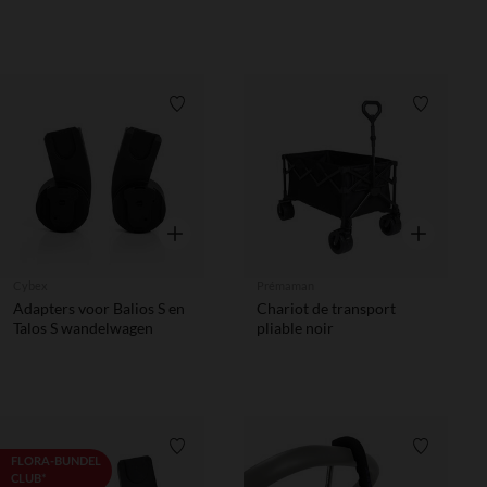
Verlanglijstje.
Verlanglij
Snel overzicht
Snel overzic
Cybex
Prémaman
Adapters voor Balios S en
Chariot de transport
Talos S wandelwagen
pliable noir
Verlanglijstje.
Verlanglij
FLORA-BUNDEL
CLUB*