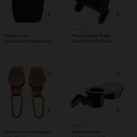
Snel overzicht
Snel overzic
Joolz
Maxi-Cosi
Mandtas voor
Meerijplankje Buggy
wandelwagen buggy Joolz
Board Hop-On Board
Aer2 Space Black
Verlanglijstje.
Verlanglij
Snel overzicht
Snel overzic
Cloby
Bugaboo
Haken voor kinderwagen
Tablet voor Bee