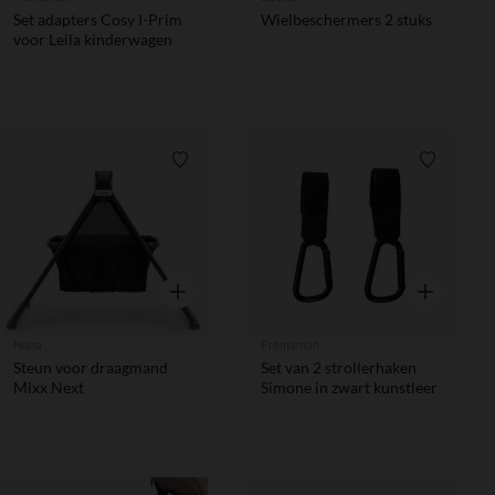
Set adapters Cosy I-Prim
Wielbeschermers 2 stuks
voor Leila kinderwagen
Verlanglijstje.
Verlanglij
Snel overzicht
Snel overzic
Nuna
Prémaman
Steun voor draagmand
Set van 2 strollerhaken
Mixx Next
Simone in zwart kunstleer