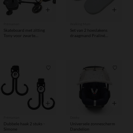
Snel overzicht
Snel overzic
Prémaman
Walking Mum
Skateboard met zitting
Set van 2 hoeslakens
Tony voor zwarte
draagmand Praliné
kinderwagen
Vichy/Stripes Matcha
Verlanglijstje.
Verlanglij
Snel overzicht
Snel overzic
Prémaman
Dooky
Dubbele haak 2 stuks -
Universele zonnescherm
Simone
Dandelion