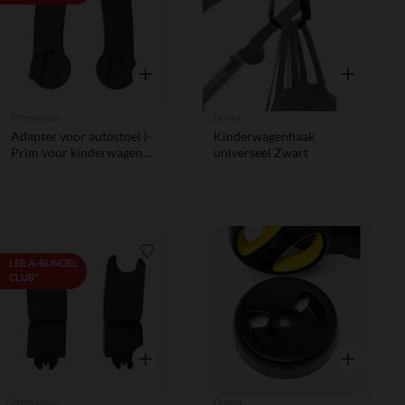
Snel overzicht
Snel overzic
Prémaman
Dooky
Adapter voor autostoel i-
Kinderwagenhaak
Prim voor kinderwagen
universeel Zwart
Flora - zwart
Verlanglijstje.
Verlanglij
LEILA-BUNDEL
CLUB*
Snel overzicht
Snel overzic
Prémaman
Doona