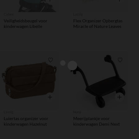
Cybex
Lassig
Veiligheidsbeugel voor
Flex Organizer Opbergtas
kinderwagen Libelle
Miracle of Nature Leaves
Verlanglijstje.
Verlanglij
Snel overzicht
Snel overzic
Lassig
Nuna
Luiertas organizer voor
Meerijplankje voor
kinderwagen Hazelnut
kinderwagen Demi Next