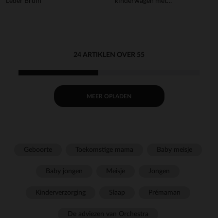
Leder Bruin
kinderwagen met
draaibare bekerhouder en
schuifdeksel
24 ARTIKLEN OVER 55
MEER OPLADEN
Geboorte
Toekomstige mama
Baby meisje
Baby jongen
Meisje
Jongen
Kinderverzorging
Slaap
Prémaman
De adviezen van Orchestra