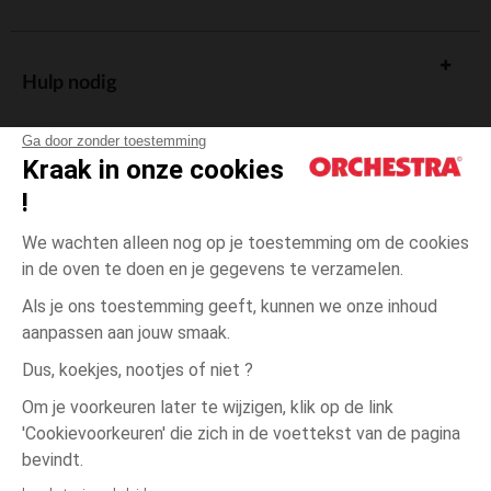
Hulp nodig
Ga door zonder toestemming
Kraak in onze cookies
!
De cadeaukaart
We wachten alleen nog op je toestemming om de cookies
in de oven te doen en je gegevens te verzamelen.
Als je ons toestemming geeft, kunnen we onze inhoud
aanpassen aan jouw smaak.
Algemene verkoopsvoorwaarden
Dus, koekjes, nootjes of niet ?
Wettelijke bepalingen
*Commerciële aanbiedingen
Om je voorkeuren later te wijzigen, klik op de link
Persoonsgegevens
'Cookievoorkeuren' die zich in de voettekst van de pagina
één
Zwart
Zwart
maat
Cookies beheren
bevindt.
Toegankelijkheid: niet conform