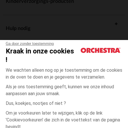
Kinderverzorgings-producten
Hulp nodig
Ga door zonder toestemming
Kraak in onze cookies
!
De cadeaukaart
We wachten alleen nog op je toestemming om de cookies
in de oven te doen en je gegevens te verzamelen.
Als je ons toestemming geeft, kunnen we onze inhoud
aanpassen aan jouw smaak.
Algemene verkoopsvoorwaarden
Dus, koekjes, nootjes of niet ?
Wettelijke bepalingen
*Commerciële aanbiedingen
Om je voorkeuren later te wijzigen, klik op de link
Persoonsgegevens
'Cookievoorkeuren' die zich in de voettekst van de pagina
één
Gris
Gris
maat
Cookies beheren
bevindt.