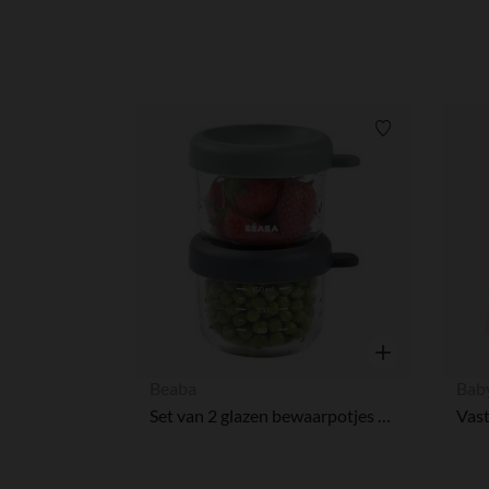
Verlanglijstje.
Snel overzicht
Beaba
Bab
Set van 2 glazen bewaarpotjes 150 ml mineraal en saliegroen