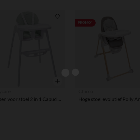
Verlanglijstje.
PROMO*
Snel overzicht
ycare
Chicco
Kussen voor stoel 2 in 1 Capucine Watergroen