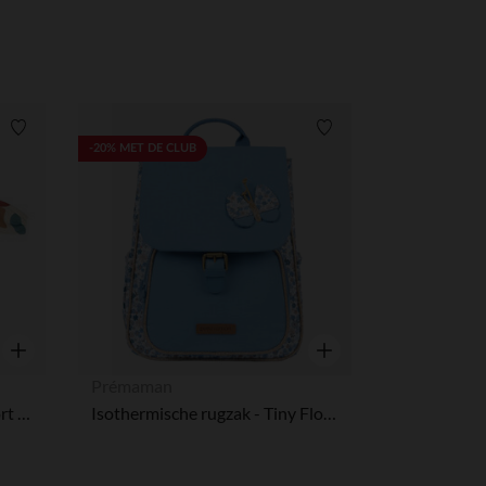
Verlanglijstje.
Verlanglijstje.
-20% MET DE CLUB
Snel overzicht
Snel overzicht
Prémaman
Playful 2-in-1 slabbetje-schort met afneembare mouwen
Isothermische rugzak - Tiny Flowers