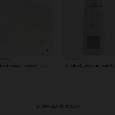
Verlanglijstje.
Snel overzicht
maman
Prémaman
Wasbare zoogcompressen in bamboe viscose x6
24 ARTIKLEN OVER 2.174