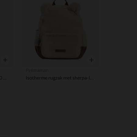
Verlanglijstje.
Verlanglijstje.
Snel overzicht
Snel overzicht
Prémaman
Chauffe-biberon nomade 350 ml blanc
Isotherme rugzak met sherpa-lusjes effect Roi des Forêts beige