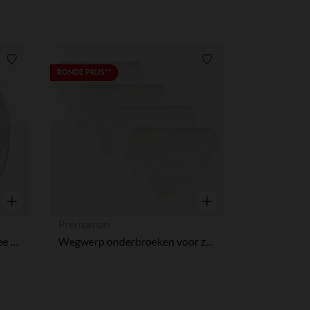
Verlanglijstje.
Verlanglijstje.
RONDE PRIJS**
r wens aan te passen en te beheren, en zorgt ervoor dat aan de
Snel overzicht
Snel overzicht
Prémaman
Borstkolf elektrisch Handsfree Aya Roze
Wegwerp onderbroeken voor zwangerschap maat L x4