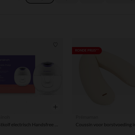
Verlanglijstje.
RONDE PRIJS**
Snel overzicht
sinoh
Prémaman
Borstkolf electrisch Handsfree simpel Wit