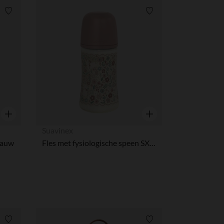
Verlanglijstje.
Verlanglijstje.
Snel overzicht
Snel overzicht
Suavinex
Blauw
Fles met fysiologische speen SX PRO M 270ml Wonderland Liberty roze