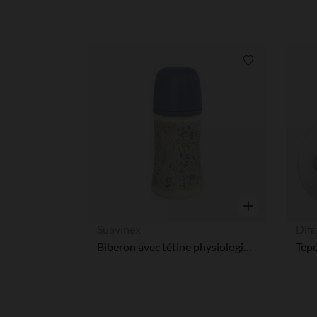
Verlanglijstje.
Snel overzicht
Suavinex
Difr
Biberon avec tétine physiologique SX PRO M 270ml Wonderland Liberty bleu
Tepe