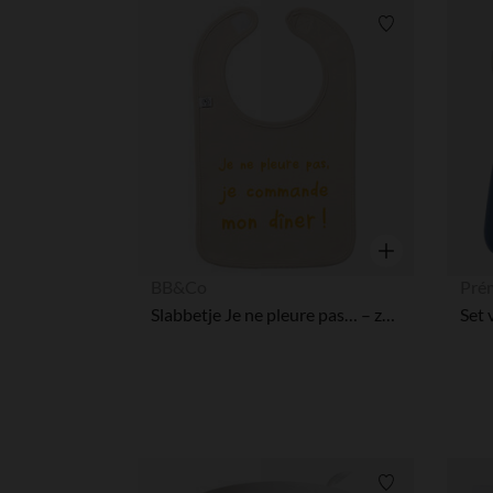
Verlanglijstje.
Snel overzicht
BB&Co
Pré
Slabbetje Je ne pleure pas… – zandkleurig