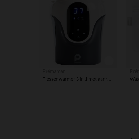
Verlanglijstje.
Snel overzicht
Prémaman
Pré
Flessenwarmer 3 in 1 met aanraakscherm