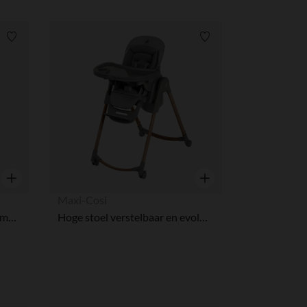
Verlanglijstje.
Verlanglijstje.
Snel overzicht
Snel overzicht
Maxi-Cosi
Hoge stoel evolutief Polly Armonia Scandinavisch
Hoge stoel verstelbaar en evoluerend Minla Plus graphite