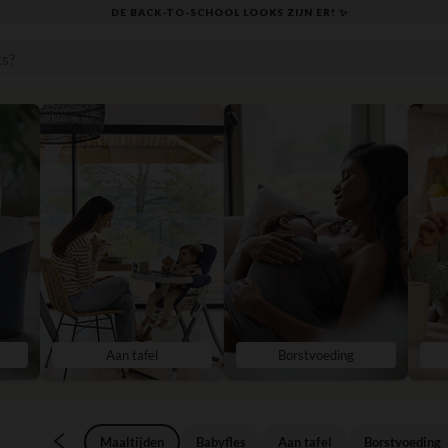
KLAAR VOOR DE TERUGKEER NAAR SCHOOL: ONTDEK ONZE ESSENTIALS ✏️
Aan tafel
Borstvoeding
Maaltijden
Babyfles
Aan tafel
Borstvoeding