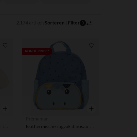
2.174 artikels
Sorteren | Filter
0
Verlanglijstje.
Verlanglijstje.
RONDE PRIJS**
Snel overzicht
Snel overzicht
Prémaman
Coussin voor borstvoeding in twee kleuren met microbollen
Isothermische rugzak dinosaurussen Mes amis les dinos