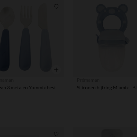
Verlanglijstje.
Snel overzicht
maman
Prémaman
Set van 3 metalen Yummix bestek blauw
Siliconen bijtring Miamix - 