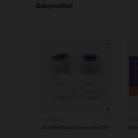
Babyvoedsel
Verlanglijstje.
Snel overzicht
Lansinoh
Lan
Borstkolf handsfree dubbel Wit