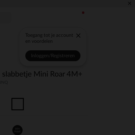
×
Toegang tot je account
en voordelen
Inloggen/Registreren
+ slabbetje Mini Roar 4M+
-UNQ
één
maat