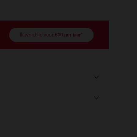
Ik word lid voor
€30 per jaar*
r wens aan te passen en te beheren, en zorgt ervoor dat aan de