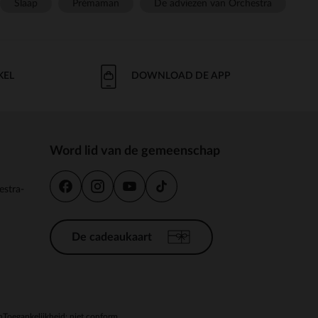
Slaap
Prémaman
De adviezen van Orchestra
KEL
DOWNLOAD DE APP
Word lid van de gemeenschap
estra-
De cadeaukaart
n
Toegankelijkheid: niet conform