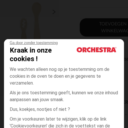
TOEVOEGEN
WINKELWA
Ga door zonder toestemming
Kraak in onze
cookies !
DIRECTE BES
We wachten alleen nog op je toestemming om de
cookies in de oven te doen en je gegevens te
verzamelen.
Als je ons toestemming geeft, kunnen we onze inhoud
aanpassen aan jouw smaak.
BESCHIKBAARE LEVE
Dus, koekjes, nootjes of niet ?
levering aan huis
Om je voorkeuren later te wijzigen, klik op de link
2 tot 4 dagen
'Cookievoorkeuren' die zich in de voettekst van de