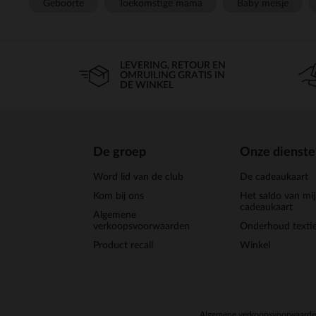
Geboorte
Toekomstige mama
Baby meisje
LEVERING, RETOUR EN
OMRUILING GRATIS IN
DE WINKEL
De groep
Onze dienst
Word lid van de club
De cadeaukaart
Kom bij ons
Het saldo van mi
cadeaukaart
Algemene
verkoopsvoorwaarden
Onderhoud textie
Product recall
Winkel
Algemene verkoopsvoorwaard