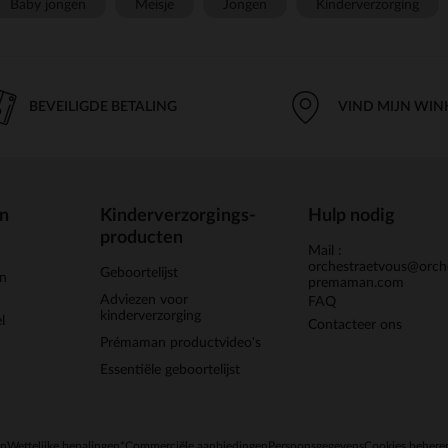
Baby jongen
Meisje
Jongen
Kinderverzorging
BEVEILIGDE BETALING
VIND MIJN WIN
en
Kinderverzorgings-
Hulp nodig
producten
Mail :
orchestraetvous@orch
Geboortelijst
jn
premaman.com
Adviezen voor
FAQ
kinderverzorging
l
Contacteer ons
Prémaman productvideo's
Essentiële geboortelijst
en
Wettelijke bepalingen
*Commerciële aanbiedingen
Persoonsgegevens
Cookies behere