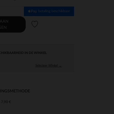
betaling beschikbaar
 AAN
Verlanglijstje.
GEN
CHIKBAARHEID IN DE WINKEL
Selecteer Winkel →
RINGSMETHODE
7,90 €