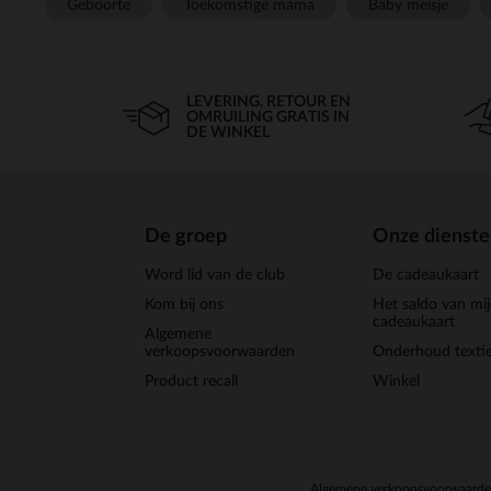
Geboorte
Toekomstige mama
Baby meisje
LEVERING, RETOUR EN
OMRUILING GRATIS IN
DE WINKEL
De groep
Onze dienst
Word lid van de club
De cadeaukaart
Kom bij ons
Het saldo van mi
cadeaukaart
Algemene
verkoopsvoorwaarden
Onderhoud textie
Product recall
Winkel
Algemene verkoopsvoorwaard