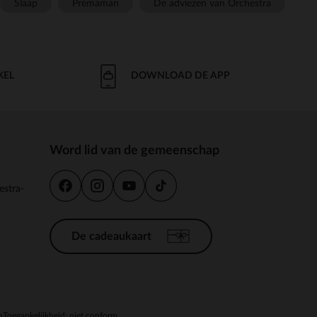
Slaap
Prémaman
De adviezen van Orchestra
KEL
DOWNLOAD DE APP
Word lid van de gemeenschap
estra-
De cadeaukaart
n
Toegankelijkheid: niet conform