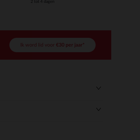
2 tot 4 dagen
Ik word lid voor
€30 per jaar*
r wens aan te passen en te beheren, en zorgt ervoor dat aan de