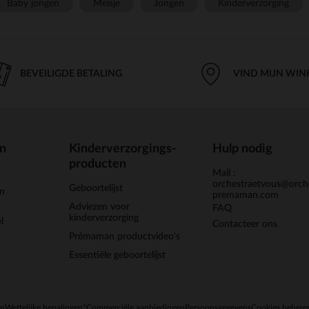
Baby jongen
Meisje
Jongen
Kinderverzorging
BEVEILIGDE BETALING
VIND MIJN WIN
en
Kinderverzorgings-
Hulp nodig
producten
Mail :
orchestraetvous@orch
Geboortelijst
jn
premaman.com
Adviezen voor
FAQ
kinderverzorging
l
Contacteer ons
Prémaman productvideo's
Essentiële geboortelijst
en
Wettelijke bepalingen
*Commerciële aanbiedingen
Persoonsgegevens
Cookies behere