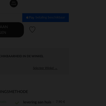
één
maat
betaling beschikbaar
 AAN
Verlanglijstje.
GEN
CHIKBAARHEID IN DE WINKEL
Selecteer Winkel →
RINGSMETHODE
ratis
7,90 €
levering aan huis