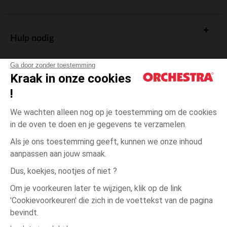
Hulp nodig
Ga door zonder toestemming
Kraak in onze cookies
!
De cadeaukaart
We wachten alleen nog op je toestemming om de cookies
in de oven te doen en je gegevens te verzamelen.
Als je ons toestemming geeft, kunnen we onze inhoud
aanpassen aan jouw smaak.
Algemene verkoopsvoorwaarden
Dus, koekjes, nootjes of niet ?
Wettelijke bepalingen
*Commerciële aanbiedingen
Om je voorkeuren later te wijzigen, klik op de link
Persoonsgegevens
'Cookievoorkeuren' die zich in de voettekst van de pagina
één
Grijs
Grijs
maat
Cookies beheren
bevindt.
Toegankelijkheid: niet conform