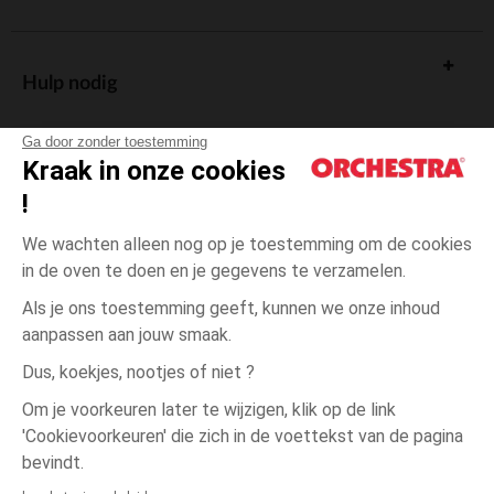
Hulp nodig
Ga door zonder toestemming
Kraak in onze cookies
!
De cadeaukaart
We wachten alleen nog op je toestemming om de cookies
in de oven te doen en je gegevens te verzamelen.
Als je ons toestemming geeft, kunnen we onze inhoud
aanpassen aan jouw smaak.
Algemene verkoopsvoorwaarden
Dus, koekjes, nootjes of niet ?
Wettelijke bepalingen
*Commerciële aanbiedingen
Om je voorkeuren later te wijzigen, klik op de link
Persoonsgegevens
'Cookievoorkeuren' die zich in de voettekst van de pagina
één
Blauw
Blauw
maat
Cookies beheren
bevindt.
Toegankelijkheid: niet conform