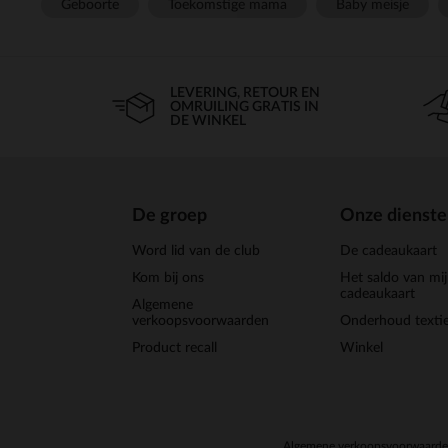
Geboorte
Toekomstige mama
Baby meisje
LEVERING, RETOUR EN
OMRUILING GRATIS IN
DE WINKEL
De groep
Onze dienst
Word lid van de club
De cadeaukaart
Kom bij ons
Het saldo van mi
cadeaukaart
Algemene
verkoopsvoorwaarden
Onderhoud textie
Product recall
Winkel
Algemene verkoopsvoorwaard