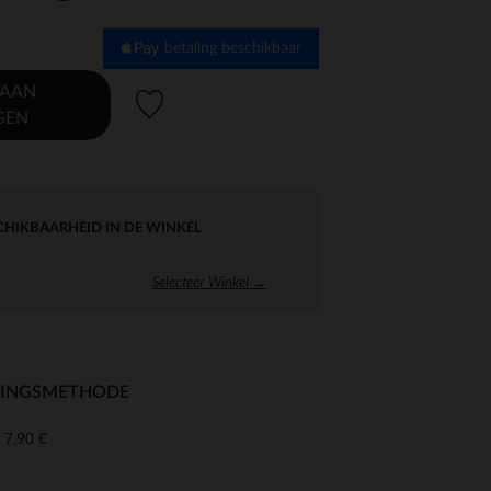
betaling beschikbaar
 AAN
Verlanglijstje.
GEN
CHIKBAARHEID IN DE WINKEL
Selecteer Winkel →
RINGSMETHODE
7,90 €