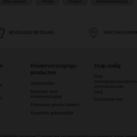
Baby jongen
Meisje
Jongen
Kinderverzorging
BEVEILIGDE BETALING
VIND MIJN WIN
en
Kinderverzorgings-
Hulp nodig
producten
Mail :
orchestraetvous@orch
Geboortelijst
jn
premaman.com
Adviezen voor
FAQ
kinderverzorging
l
Contacteer ons
Prémaman productvideo's
Essentiële geboortelijst
en
Wettelijke bepalingen
*Commerciële aanbiedingen
Persoonsgegevens
Cookies behere