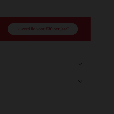
Ik word lid voor
€30 per jaar*
r wens aan te passen en te beheren, en zorgt ervoor dat aan de