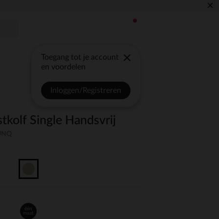
×
Toegang tot je account
en voordelen
Inloggen/Registreren
stkolf Single Handsvrij
-UNQ
één
maat