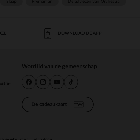
Slaap
Prémaman
De adviezen van Orchestra
KEL
DOWNLOAD DE APP
Word lid van de gemeenschap
estra-
De cadeaukaart
n
Toegankelijkheid: niet conform