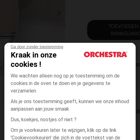
TOEVOEGEN
WINKELWA
Ga door zonder toestemming
Kraak in onze
cookies !
DIRECTE BES
We wachten alleen nog op je toestemming om de
cookies in de oven te doen en je gegevens te
verzamelen.
Als je ons toestemming geeft, kunnen we onze inhoud
aanpassen aan jouw smaak.
BESCHIKBAARE LEVE
Dus, koekjes, nootjes of niet ?
levering aan huis
Om je voorkeuren later te wijzigen, klik op de link
2 tot 4 dagen
'Cookievoorkeuren' die zich in de voettekst van de