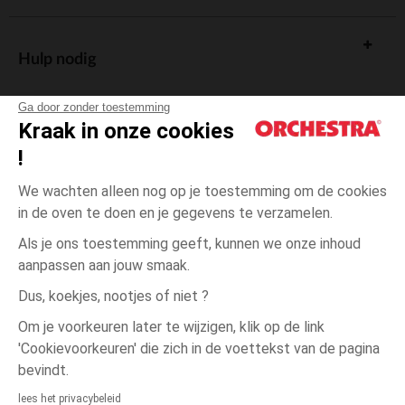
Un
aide bébé à traverser ces périodes
anneau de dentition
inconfortables tout au long de sa poussée dentaire. Gardez-le toujours
à portée de main à la maison ou en
pour le soulager dès que
magasin
Hulp nodig
nécessaire.
Chez Orchestra, la
de votre
est gratuite
livraison
anneau de dentition
Ga door zonder toestemming
en
. Vous pouvez aussi consulter les
de notre
magasin
avis
Kraak in onze cookies
communauté de parents sur chaque produit. N'hésitez pas à contacter
!
nos conseillers si vous avez besoin d'aide pour choisir le bon
jouet de
parmi les modèles en
.
De cadeaukaart
dentition
stock
We wachten alleen nog op je toestemming om de cookies
Parce qu'un bébé avec le sourire, c'est tout ce qui compte pour nous !
in de oven te doen en je gegevens te verzamelen.
Als je ons toestemming geeft, kunnen we onze inhoud
aanpassen aan jouw smaak.
Algemene verkoopsvoorwaarden
Dus, koekjes, nootjes of niet ?
Wettelijke bepalingen
*Commerciële aanbiedingen
Om je voorkeuren later te wijzigen, klik op de link
Persoonsgegevens
'Cookievoorkeuren' die zich in de voettekst van de pagina
Cookies beheren
bevindt.
Toegankelijkheid: niet conform
lees het privacybeleid