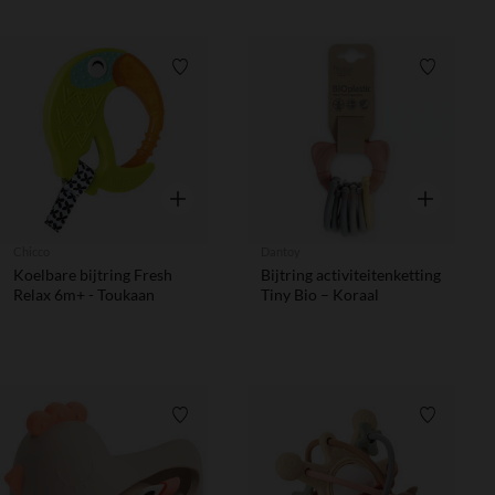
Verlanglijstje.
Verlanglij
Snel overzicht
Snel overzic
Chicco
Dantoy
Koelbare bijtring Fresh
Bijtring activiteitenketting
Relax 6m+ - Toukaan
Tiny Bio – Koraal
Verlanglijstje.
Verlanglij