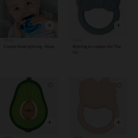
Snel overzicht
Snel overzic
Difrax
Jollein
Combi Koel bijtring - Roze
Bijtring in rubber On The
Go
Verlanglijstje.
Verlanglij
Snel overzicht
Snel overzic
Nuby
Jollein