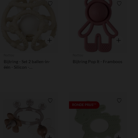
Verlanglijstje.
Verlanglij
Snel overzicht
Snel overzic
Nattou
Nattou
Bijtring - Set 2 ballen-in-
Bijtring Pop It - Framboos
één - Silicon -
Kleikleur/wit
Verlanglijstje.
Verlanglij
RONDE PRIJS**
Snel overzicht
Snel overzic