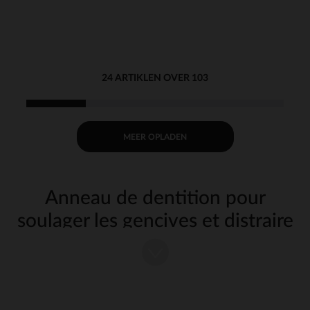
24 ARTIKLEN OVER 103
MEER OPLADEN
Anneau de dentition pour
soulager les gencives et distraire
bébé
Chez Orchestra, on a bien compris que la période des poussées
dentaires n'est pas de tout repos pour bébé. C'est pourquoi on a
sélectionné pour vous une large gamme d'anneaux de dentition de
qualité à
mini.
prix