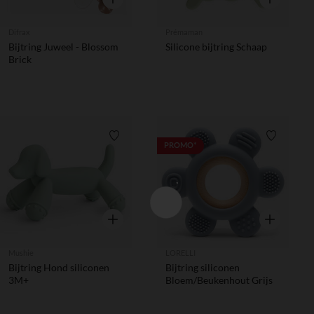
Difrax
Prémaman
Bijtring Juweel - Blossom
Silicone bijtring Schaap
Brick
Verlanglijstje.
Verlanglij
PROMO*
Snel overzicht
Snel overzic
Mushie
LORELLI
Bijtring Hond siliconen
Bijtring siliconen
3M+
Bloem/Beukenhout Grijs