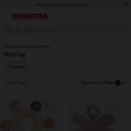
×
KLAAR VOOR DE TERUGKEER NAAR SCHOOL: ONTDEK ONZE ESSENTIALS ✏️🎒
Fopspeen,ring,accessoires
Bijtring
Fopspeen
103 artikels
Sorteren | Filter
0
Verlanglijstje.
Verlanglij