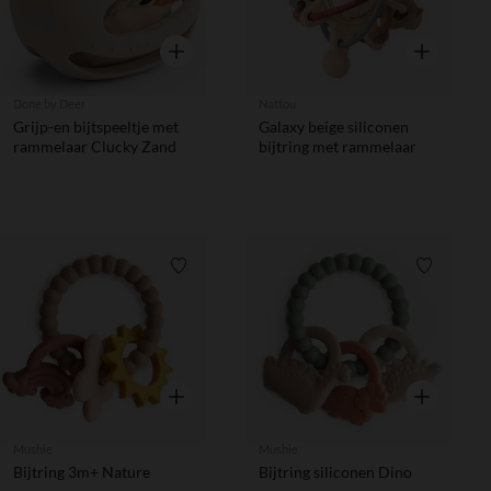
Snel overzicht
Snel overzic
Done by Deer
Nattou
Grijp-en bijtspeeltje met
Galaxy beige siliconen
rammelaar Clucky Zand
bijtring met rammelaar
Verlanglijstje.
Verlanglij
Snel overzicht
Snel overzic
Mushie
Mushie
Bijtring 3m+ Nature
Bijtring siliconen Dino