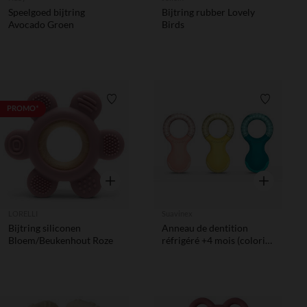
Speelgoed bijtring
Bijtring rubber Lovely
Avocado Groen
Birds
Verlanglijstje.
Verlanglij
PROMO*
Snel overzicht
Snel overzic
LORELLI
Suavinex
Bijtring siliconen
Anneau de dentition
Bloem/Beukenhout Roze
réfrigéré +4 mois (coloris
aleatoire)