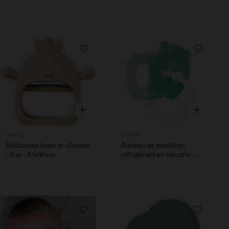
Verlanglijstje.
Verlanglij
Snel overzicht
Snel overzic
Nattou
Nattou
Bijthandschoen in silicone
Anneau de dentition
- Kip - Kleikleur
réfrigérant en silicone -
Vert
Verlanglijstje.
Verlanglij