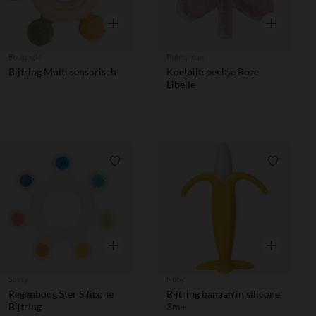
Snel overzicht
Snel overzic
Bo Jungle
Prémaman
Bijtring Multi sensorisch
Koelbijtspeeltje Roze
Libelle
Verlanglijstje.
Verlanglij
Snel overzicht
Snel overzic
Sassy
Nuby
Regenboog Ster Silicone
Bijtring banaan in silicone
Bijtring
3m+