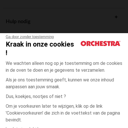
Hulp nodig
Ga door zonder toestemming
Kraak in onze cookies
!
De cadeaukaart
We wachten alleen nog op je toestemming om de cookies
in de oven te doen en je gegevens te verzamelen.
Als je ons toestemming geeft, kunnen we onze inhoud
aanpassen aan jouw smaak.
Algemene verkoopsvoorwaarden
Dus, koekjes, nootjes of niet ?
Wettelijke bepalingen
*Commerciële aanbiedingen
Om je voorkeuren later te wijzigen, klik op de link
Persoonsgegevens
'Cookievoorkeuren' die zich in de voettekst van de pagina
één
Vert
Vert
maat
Cookies beheren
bevindt.
Toegankelijkheid: niet conform