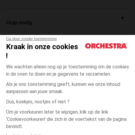
Hulp nodig
Ga door zonder toestemming
Kraak in onze cookies
!
De cadeaukaart
We wachten alleen nog op je toestemming om de cookies
in de oven te doen en je gegevens te verzamelen.
Als je ons toestemming geeft, kunnen we onze inhoud
aanpassen aan jouw smaak.
Algemene verkoopsvoorwaarden
Dus, koekjes, nootjes of niet ?
Wettelijke bepalingen
*Commerciële aanbiedingen
Om je voorkeuren later te wijzigen, klik op de link
Persoonsgegevens
'Cookievoorkeuren' die zich in de voettekst van de pagina
één
Grijs
Grijs
maat
Cookies beheren
bevindt.
Toegankelijkheid: niet conform