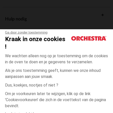
Hulp nodig
Ga door zonder toestemming
Kraak in onze cookies
!
De cadeaukaart
We wachten alleen nog op je toestemming om de cookies
in de oven te doen en je gegevens te verzamelen.
Als je ons toestemming geeft, kunnen we onze inhoud
aanpassen aan jouw smaak.
Algemene verkoopsvoorwaarden
Dus, koekjes, nootjes of niet ?
Wettelijke bepalingen
*Commerciële aanbiedingen
Om je voorkeuren later te wijzigen, klik op de link
Persoonsgegevens
'Cookievoorkeuren' die zich in de voettekst van de pagina
één
Geel
Geel
maat
Cookies beheren
bevindt.
Toegankelijkheid: niet conform