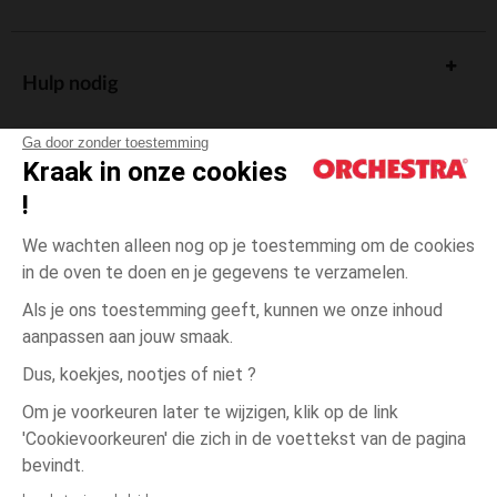
Hulp nodig
Ga door zonder toestemming
Kraak in onze cookies
!
De cadeaukaart
We wachten alleen nog op je toestemming om de cookies
in de oven te doen en je gegevens te verzamelen.
Als je ons toestemming geeft, kunnen we onze inhoud
aanpassen aan jouw smaak.
Algemene verkoopsvoorwaarden
Dus, koekjes, nootjes of niet ?
Wettelijke bepalingen
*Commerciële aanbiedingen
Om je voorkeuren later te wijzigen, klik op de link
Persoonsgegevens
'Cookievoorkeuren' die zich in de voettekst van de pagina
één
Blauw
Blauw
maat
Cookies beheren
bevindt.
Toegankelijkheid: niet conform