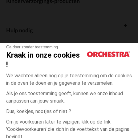
Kinderverzorgings-producten
Hulp nodig
Ga door zonder toestemming
Kraak in onze cookies
!
De cadeaukaart
We wachten alleen nog op je toestemming om de cookies
in de oven te doen en je gegevens te verzamelen.
Als je ons toestemming geeft, kunnen we onze inhoud
aanpassen aan jouw smaak.
Algemene verkoopsvoorwaarden
Dus, koekjes, nootjes of niet ?
Wettelijke bepalingen
*Commerciële aanbiedingen
Om je voorkeuren later te wijzigen, klik op de link
Persoonsgegevens
'Cookievoorkeuren' die zich in de voettekst van de pagina
Ecru
Ecru
1
Cookies beheren
bevindt.