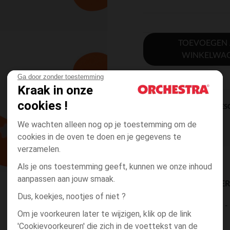
TOEVOEGEN
WINKELWA
Ga door zonder toestemming
Kraak in onze
cookies !
DIRECTE BES
We wachten alleen nog op je toestemming om de
cookies in de oven te doen en je gegevens te
verzamelen.
Als je ons toestemming geeft, kunnen we onze inhoud
aanpassen aan jouw smaak.
BESCHIKBAARE LEVE
Dus, koekjes, nootjes of niet ?
levering aan huis
Om je voorkeuren later te wijzigen, klik op de link
2 tot 4 dagen
'Cookievoorkeuren' die zich in de voettekst van de