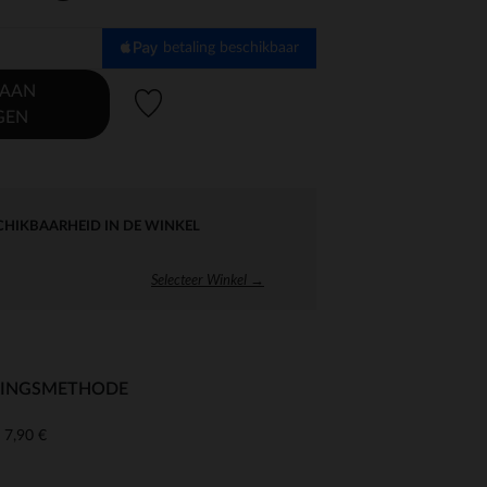
betaling beschikbaar
 AAN
Verlanglijstje.
GEN
CHIKBAARHEID IN DE WINKEL
Selecteer Winkel →
RINGSMETHODE
7,90 €