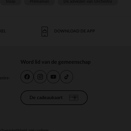
Slaap
Prémaman
De adviezen van Orchestra
KEL
DOWNLOAD DE APP
Word lid van de gemeenschap
estra-
De cadeaukaart
n
Toegankelijkheid: niet conform