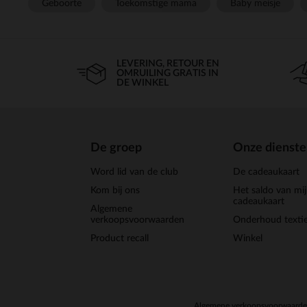
Geboorte
Toekomstige mama
Baby meisje
LEVERING, RETOUR EN
OMRUILING GRATIS IN
DE WINKEL
De groep
Onze dienst
Word lid van de club
De cadeaukaart
Kom bij ons
Het saldo van mi
cadeaukaart
Algemene
verkoopsvoorwaarden
Onderhoud textie
Product recall
Winkel
Algemene verkoopsvoorwaard