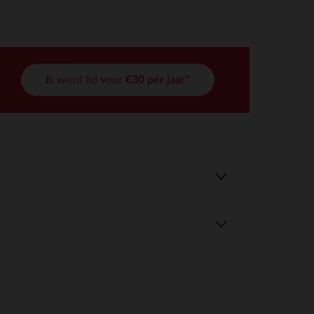
Ik word lid voor
€30 per jaar*
r wens aan te passen en te beheren, en zorgt ervoor dat aan de