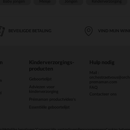
Baby jongen
Meisje
Jongen
Kinderverzorging
BEVEILIGDE BETALING
VIND MIJN WIN
en
Kinderverzorgings-
Hulp nodig
producten
Mail :
orchestraetvous@orch
Geboortelijst
jn
premaman.com
Adviezen voor
FAQ
kinderverzorging
l
Contacteer ons
Prémaman productvideo's
Essentiële geboortelijst
en
Wettelijke bepalingen
*Commerciële aanbiedingen
Persoonsgegevens
Cookies behere