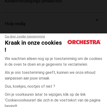
Kinderverzorgings-producten
Hulp nodig
Ga door zonder toestemming
Kraak in onze cookies
!
De cadeaukaart
We wachten alleen nog op je toestemming om de cookies
in de oven te doen en je gegevens te verzamelen.
Als je ons toestemming geeft, kunnen we onze inhoud
aanpassen aan jouw smaak.
Algemene verkoopsvoorwaarden
Dus, koekjes, nootjes of niet ?
Wettelijke bepalingen
*Commerciële aanbiedingen
Om je voorkeuren later te wijzigen, klik op de link
Persoonsgegevens
'Cookievoorkeuren' die zich in de voettekst van de pagina
één
Meerkleurig
Meerkleurig
maat
Cookies beheren
bevindt.