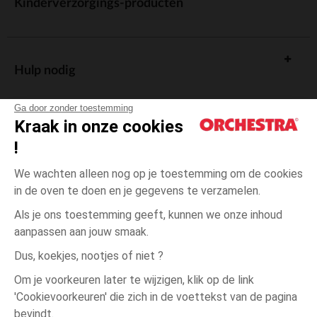
Kinderverzorgings-producten
Hulp nodig
Ga door zonder toestemming
Kraak in onze cookies
!
De cadeaukaart
We wachten alleen nog op je toestemming om de cookies
in de oven te doen en je gegevens te verzamelen.
Als je ons toestemming geeft, kunnen we onze inhoud
aanpassen aan jouw smaak.
Algemene verkoopsvoorwaarden
Dus, koekjes, nootjes of niet ?
Wettelijke bepalingen
*Commerciële aanbiedingen
Om je voorkeuren later te wijzigen, klik op de link
Persoonsgegevens
'Cookievoorkeuren' die zich in de voettekst van de pagina
één
Rose
Rose
maat
Cookies beheren
bevindt.