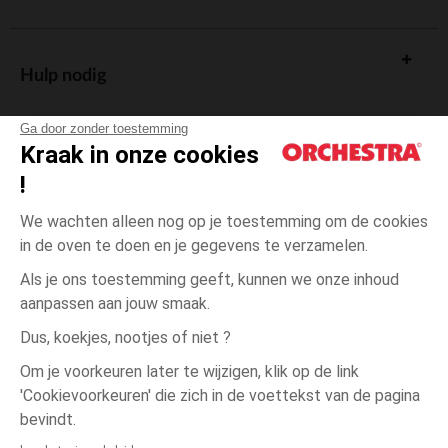
Hulp nodig
Ga door zonder toestemming
Kraak in onze cookies
!
De cadeaukaart
We wachten alleen nog op je toestemming om de cookies
in de oven te doen en je gegevens te verzamelen.
Als je ons toestemming geeft, kunnen we onze inhoud
aanpassen aan jouw smaak.
Algemene verkoopsvoorwaarden
Dus, koekjes, nootjes of niet ?
Wettelijke bepalingen
*Commerciële aanbiedingen
Om je voorkeuren later te wijzigen, klik op de link
Persoonsgegevens
'Cookievoorkeuren' die zich in de voettekst van de pagina
Roze
Roze
1
Cookies beheren
bevindt.
Toegankelijkheid: niet conform