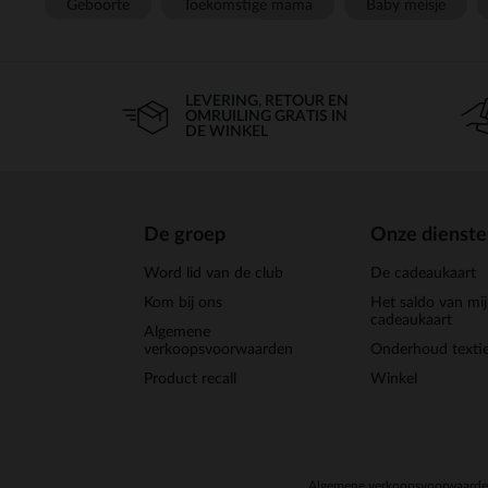
Geboorte
Toekomstige mama
Baby meisje
LEVERING, RETOUR EN
OMRUILING GRATIS IN
DE WINKEL
De groep
Onze dienst
Word lid van de club
De cadeaukaart
Kom bij ons
Het saldo van mi
cadeaukaart
Algemene
verkoopsvoorwaarden
Onderhoud textie
Product recall
Winkel
Algemene verkoopsvoorwaard