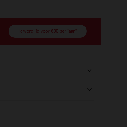
Ik word lid voor
€30 per jaar*
r wens aan te passen en te beheren, en zorgt ervoor dat aan de