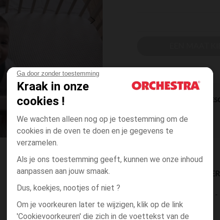
EEN MAAT KI
Ga door zonder toestemming
Kraak in onze
cookies !
DIRECTE BES
We wachten alleen nog op je toestemming om de
cookies in de oven te doen en je gegevens te
verzamelen.
Als je ons toestemming geeft, kunnen we onze inhoud
aanpassen aan jouw smaak.
BESCHIKBAARE LEVE
Dus, koekjes, nootjes of niet ?
levering aan huis
Om je voorkeuren later te wijzigen, klik op de link
2 tot 4 dagen
'Cookievoorkeuren' die zich in de voettekst van de