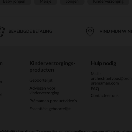
Baby jongen
Meisje
Jongen
Kinderverzorging
BEVEILIGDE BETALING
VIND MIJN WIN
en
Kinderverzorgings-
Hulp nodig
producten
Mail :
orchestraetvous@orch
Geboortelijst
jn
premaman.com
Adviezen voor
FAQ
kinderverzorging
l
Contacteer ons
Prémaman productvideo's
Essentiële geboortelijst
en
Wettelijke bepalingen
*Commerciële aanbiedingen
Persoonsgegevens
Cookies behere