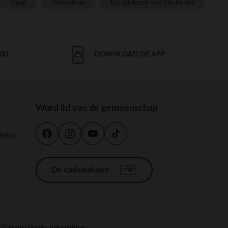
Slaap
Prémaman
De adviezen van Orchestra
KEL
DOWNLOAD DE APP
Word lid van de gemeenschap
estra-
De cadeaukaart
n
Toegankelijkheid: niet conform