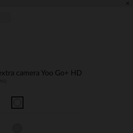
×
extra camera Yoo Go+ HD
UNQ
één
maat